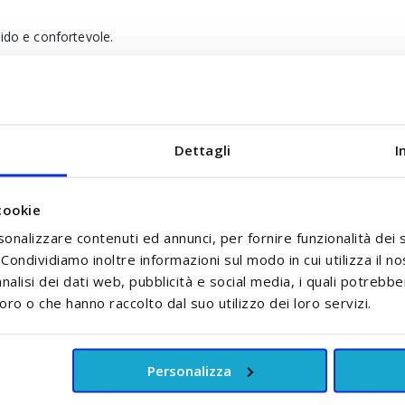
bido e confortevole.
a sintetica e cera.
Dettagli
I
cookie
ando si bagna. Questa funzione rende più facile pianificare il cambio 
sonalizzare contenuti ed annunci, per fornire funzionalità dei 
ossici o cancerogeni o pigmentazione contenente metalli.
. Condividiamo inoltre informazioni sul modo in cui utilizza il no
nalisi dei dati web, pubblicità e social media, i quali potrebb
oro o che hanno raccolto dal suo utilizzo dei loro servizi.
Personalizza