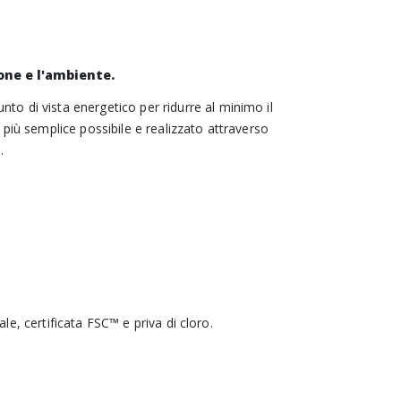
one e l'ambiente.
to di vista energetico per ridurre al minimo il
iù semplice possibile e realizzato attraverso
o.
le, certificata FSC™ e priva di cloro.