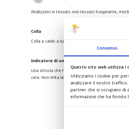
Realizzato in tessuto non tessuto traspirante, mor
Colla
Colla a caldo a base di sostanze naturali come resin
Consenso
Indicatore di umidità
Questo sito web utilizza i 
Una striscia che reagisce al liquido e diventa blu qu
Utilizziamo i cookie per per
cera. Non irrita la pelle e non contiene composti t
analizzare il nostro traffico
partner che si occupano di a
informazioni che ha fornito l