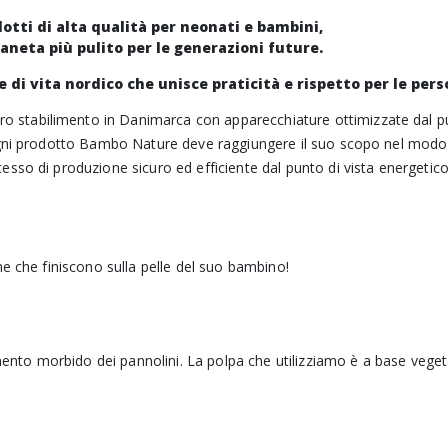
tti di alta qualità per neonati e bambini,
pianeta più pulito per le generazioni future.
 di vita nordico che unisce praticità e rispetto per le pers
o stabilimento in Danimarca con apparecchiature ottimizzate dal pun
gni prodotto Bambo Nature deve raggiungere il suo scopo nel modo p
sso di produzione sicuro ed efficiente dal punto di vista energetic
e che finiscono sulla pelle del suo bambino!
mento morbido dei pannolini. La polpa che utilizziamo è a base vegeta