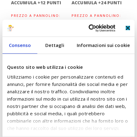
ACCUMULA +12 PUNTI
ACCUMULA +24 PUNTI
PREZZO A PANNOLINO:
PREZZO A PANNOLINO:
0,67 Euro
0,66 Euro
AGGIUNGI AL CARRELLO
AGGIUNGI AL CARRELLO
Consenso
Dettagli
Informazioni sui cookie
Questo sito web utilizza i cookie
Utilizziamo i cookie per personalizzare contenuti ed
annunci, per fornire funzionalità dei social media e per
analizzare il nostro traffico. Condividiamo inoltre
informazioni sul modo in cui utilizza il nostro sito con i
nostri partner che si occupano di analisi dei dati web,
pubblicità e social media, i quali potrebbero
combinarle con altre informazioni che ha fornito loro o
che hanno raccolto dal suo utilizzo dei loro servizi.
Pannolini Mutandina
Pannolini Mutandina
Taglia 6 XLarge +15 Kg
Taglia 6 Extra Large 13/18