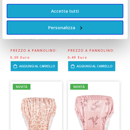
Kit&Kin
Kg Babylino
OFFERTA FORMATO SCORTA:
OFFERTA FORMATO SCORTA:
Accetta tutti
54 PANNOLINI
62 PANNOLINI
Personalizza
10,90 €
15,90 €
A partire da
A partire da
ACCUMULA +10 PUNTI
ACCUMULA +15 PUNTI
PREZZO A PANNOLINO:
PREZZO A PANNOLINO:
0,59 Euro
0,49 Euro
AGGIUNGI AL CARRELLO
AGGIUNGI AL CARRELLO
NOVITÀ
NOVITÀ