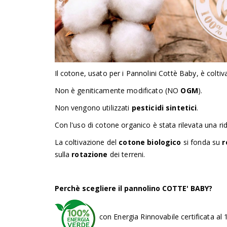
Il cotone, usato per i Pannolini Cottè Baby, è colti
Non è geniticamente modificato (NO
OGM
).
Non vengono utilizzati
pesticidi sintetici
.
Con l'uso di cotone organico è stata rilevata una r
La coltivazione del
cotone biologico
si fonda su
r
sulla
rotazione
dei terreni.
Perchè scegliere il
pannolino COTTE' BABY
?
con Energia Rinnovabile certificata al