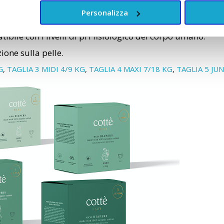
llergie.
Personalizza
nte garantendo un livello di umidità ottimale per la pelle
 con i livelli di pH fisiologico del corpo umano.
one sulla pelle.
G
,
TAGLIA 3 MIDI 4/9 KG
,
TAGLIA 4 MAXI 7/18 KG
,
TAGLIA 5 JU