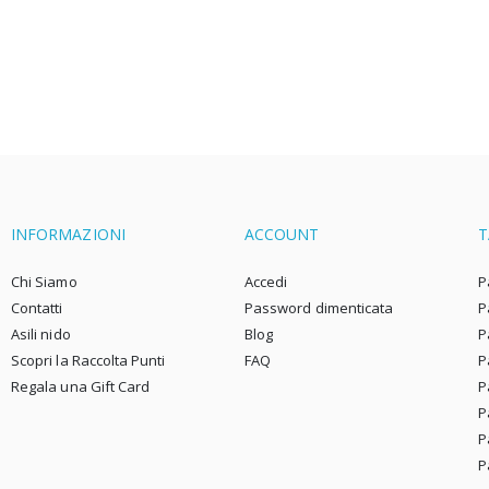
INFORMAZIONI
ACCOUNT
T
Chi Siamo
Accedi
P
Contatti
Password dimenticata
P
Asili nido
Blog
P
Scopri la Raccolta Punti
FAQ
P
Regala una Gift Card
P
P
P
P