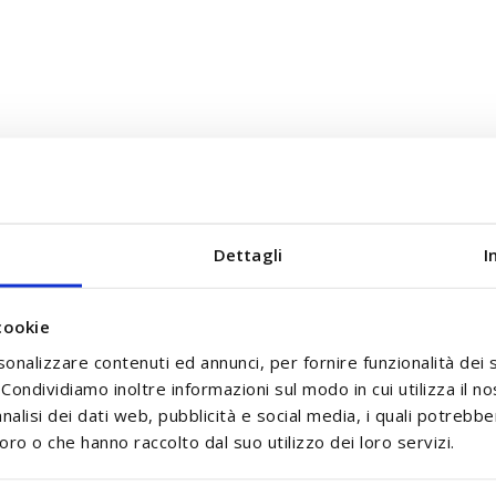
e
Dettagli
I
cookie
sonalizzare contenuti ed annunci, per fornire funzionalità dei 
. Condividiamo inoltre informazioni sul modo in cui utilizza il no
nalisi dei dati web, pubblicità e social media, i quali potrebb
oro o che hanno raccolto dal suo utilizzo dei loro servizi.
sono molto più morbide e "non irritanti"- un materiale i