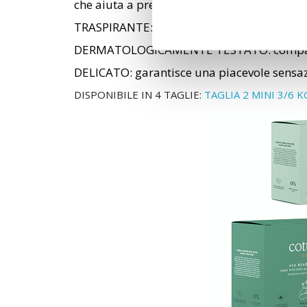
che aiuta a prevenire prurito, irritazione e a
TRASPIRANTE: il flusso dell'aria resta costa
DERMATOLOGICAMENTE TESTATO: compatibile
DELICATO: garantisce una piacevole sensazi
DISPONIBILE IN 4 TAGLIE:
TAGLIA 2 MINI 3/6 K