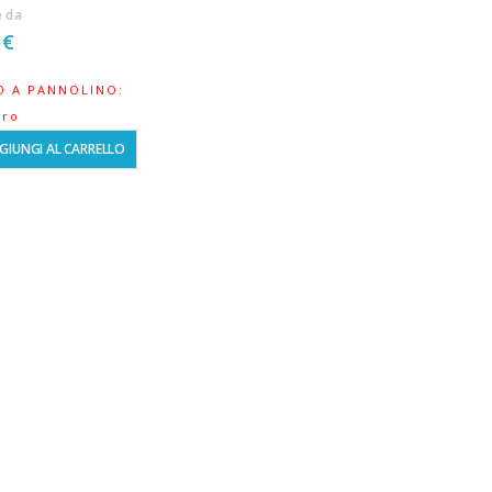
e da
 €
O A PANNOLINO:
uro
GIUNGI AL CARRELLO