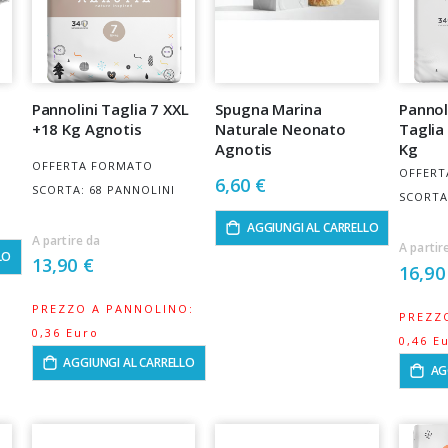
Pannolini Taglia 7 XXL
Spugna Marina
Pannol
+18 Kg Agnotis
Naturale Neonato
Taglia
Agnotis
Kg
OFFERTA FORMATO
OFFERT
6,60 €
SCORTA: 68 PANNOLINI
SCORTA
AGGIUNGI AL CARRELLO
A partire da
A partir
LO
13,90 €
16,90
PREZZO A PANNOLINO:
PREZZ
0,36 Euro
0,46 E
AGGIUNGI AL CARRELLO
AG