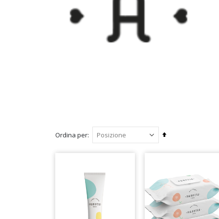
Imposta
Ordina per
la
direzione
decrescente