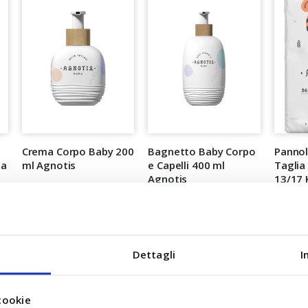
Crema Corpo Baby 200
Bagnetto Baby Corpo
Pannol
la
ml Agnotis
e Capelli 400 ml
Taglia
Agnotis
13/17 
OFFERT
8,90 €
7,90 €
SCORTA
AGGIUNGI AL CARRELLO
LO
AGGIUNGI AL CARRELLO
A partir
Dettagli
I
16,90
PREZZ
cookie