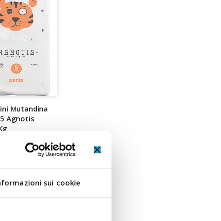
ini Mutandina
 5 Agnotis
Kg
A FORMATO
: 72 PANNOLINI
e da
nformazioni sui cookie
 €
O A PANNOLINO: