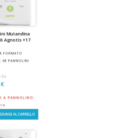
ini Mutandina
 6 Agnotis +17
A FORMATO
: 68 PANNOLINI
e da
 €
O A PANNOLINO:
uro
GIUNGI AL CARRELLO