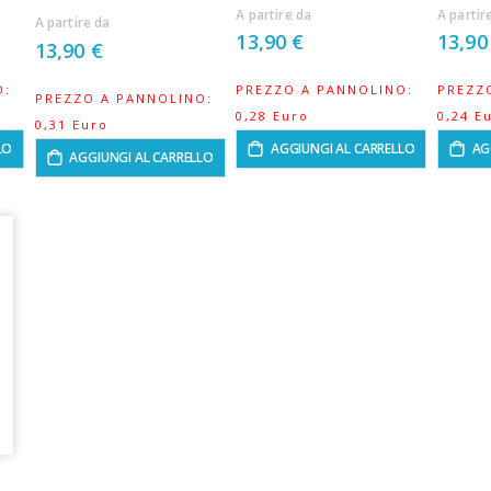
A partire da
A partir
A partire da
13,90 €
13,90
13,90 €
O:
PREZZO A PANNOLINO:
PREZZ
PREZZO A PANNOLINO:
0,28 Euro
0,24 E
0,31 Euro
LO
AGGIUNGI AL CARRELLO
AG
AGGIUNGI AL CARRELLO