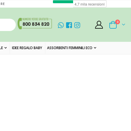
ORE
elementi
0
Cart
LE
IDEE REGALO BABY
ASSORBENTI FEMMINILI ECO