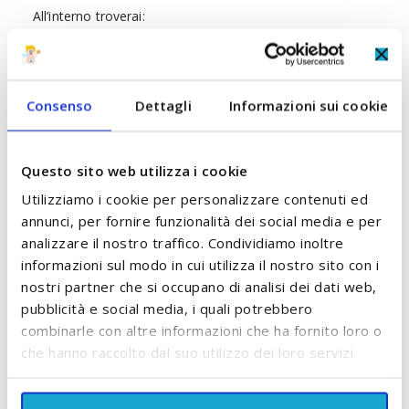
All’interno troverai:
- 6 confezioni di pannolini Bebè Natura (140 pannolini
circa)
Consenso
Dettagli
Informazioni sui cookie
- 1 salviette Talco da 100 pz
- 1 salviette Camomilla da 72 pz
Questo sito web utilizza i cookie
- 100 Guanti monouso in vinile
Utilizziamo i cookie per personalizzare contenuti ed
- 1 Pasta di Hoffmann
annunci, per fornire funzionalità dei social media e per
analizzare il nostro traffico. Condividiamo inoltre
- materiale pubblicitario
informazioni sul modo in cui utilizza il nostro sito con i
nostri partner che si occupano di analisi dei dati web,
pubblicità e social media, i quali potrebbero
combinarle con altre informazioni che ha fornito loro o
che hanno raccolto dal suo utilizzo dei loro servizi.
Se vuoi saperne di più anche tu puoi fare una
chiacchierata con la nostra responsabile commerciale
Teresa.