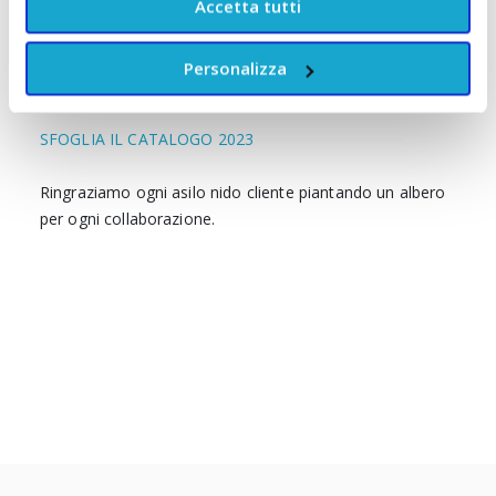
Accetta tutti
Scrivici a:
asilo@miscappalapipi.it o
chiamaci allo:
393.8296713
Personalizza
SFOGLIA IL CATALOGO 2023
Ringraziamo ogni asilo nido cliente piantando un albero
per ogni collaborazione.