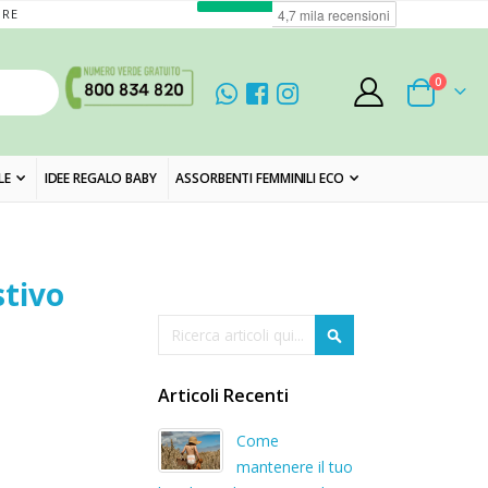
ORE
elementi
0
Cart
LE
IDEE REGALO BABY
ASSORBENTI FEMMINILI ECO
stivo
Cerca
Cerca
Articoli Recenti
Come
mantenere il tuo