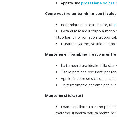
Applica una
protezione solare 
Come vestire un bambino con il caldo
Per andare a letto in estate, un
p
Evita di fasciare il corpo a men
il tuo bambino non abbia troppo cal
Durante il giorno, vestilo con abit
Mantenere il bambino fresco mentr
La temperatura ideale della stan
Usa le persiane oscuranti per tene
Apri le finestre se sicuro e usa un
Un termometro per ambienti è indi
Mantenersi idratati
I bambini allattati al seno possono
materno si adatta naturalmente per f