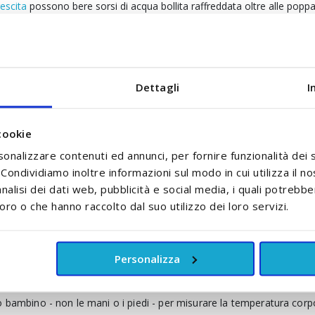
rescita
possono bere sorsi di acqua bollita raffreddata oltre alle popp
rante i pasti e durante la giornata
a di uscire tra le 11 e le 15
Dettagli
I
 i bambini più grandi e i bambini piccoli - ricorda di tenerli all'ombra e
cookie
 i trasporti pubblici durante le ore di punta
sonalizzare contenuti ed annunci, per fornire funzionalità dei 
amento o colpo di sole nei bambini
. Condividiamo inoltre informazioni sul modo in cui utilizza il no
nalisi dei dati web, pubblicità e social media, i quali potrebb
oro o che hanno raccolto dal suo utilizzo dei loro servizi.
Personalizza
 cerca aiuto medico.
o bambino - non le mani o i piedi - per misurare la temperatura corp