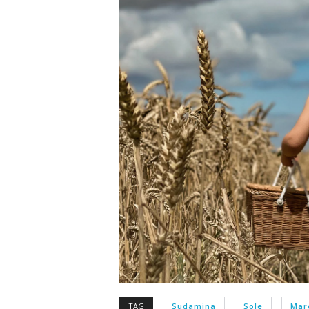
TAG
Sudamina
Sole
Mar