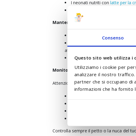
I neonati nutriti con
latte per la c
Dai 6 mesi, offri sorsi d'acqua du
Mantenere la freschezza all'aperto
Rimani in zone ombreggiate ed evit
Consenso
La piscina è ottima per rinfrescare
attentamente i più piccoli
Questo sito web utilizza i 
Evita luoghi affollati e caldi come
Utilizziamo i cookie per per
Monitoraggio per segni di surriscald
analizzare il nostro traffico
partner che si occupano di a
Attenzione a:
informazioni che ha fornito l
Pelle arrossata o calda
Respirazione rapida o irritazione
Letargia o rifiuto di nutrirsi
Se vomitano o sembrano confusi,
Controlla sempre il petto o la nuca del tu