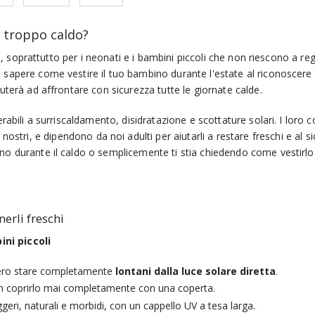
 troppo caldo?
oli, soprattutto per i neonati e i bambini piccoli che non riescono a re
 sapere come vestire il tuo bambino durante l'estate al riconoscere i
iuterà ad affrontare con sicurezza tutte le giornate calde.
rabili a surriscaldamento, disidratazione e scottature solari. I loro co
 nostri, e dipendono da noi adulti per aiutarli a restare freschi e al si
no durante il caldo o semplicemente ti stia chiedendo come vestirlo 
nerli freschi
ni piccoli
bero stare completamente
lontani dalla luce solare diretta
.
n coprirlo mai completamente con una coperta.
ggeri, naturali e morbidi, con un cappello UV a tesa larga.