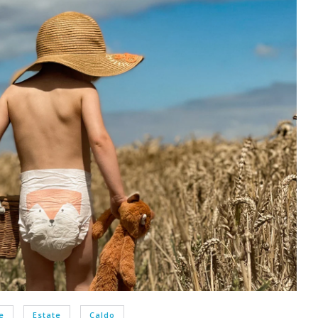
e
Estate
Caldo