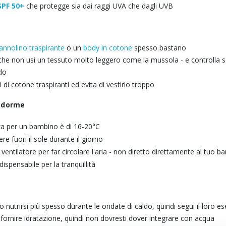
SPF 50+
che protegge sia dai raggi UVA che dagli UVB
annolino traspirante
o un
body in cotone
spesso bastano
o che non usi un tessuto molto leggero come la mussola - e controlla
do
i di cotone traspiranti ed evita di vestirlo troppo
e dorme
za per un bambino è di 16-20°C
re fuori il sole durante il giorno
 ventilatore per far circolare l'aria - non diretto direttamente al tuo b
spensabile per la tranquillità
 nutrirsi più spesso durante le ondate di caldo, quindi segui il loro ese
ornire idratazione, quindi non dovresti dover integrare con acqua