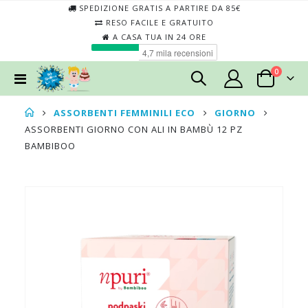
SPEDIZIONE GRATIS A PARTIRE DA 85€
RESO FACILE E GRATUITO
A CASA TUA IN 24 ORE
elementi
0
Toggle
Cart
Nav
ASSORBENTI FEMMINILI ECO
GIORNO
ASSORBENTI GIORNO CON ALI IN BAMBÙ 12 PZ
BAMBIBOO
Skip
Skip
to
to
the
the
end
begin
of
of
the
the
images
imag
gallery
galler