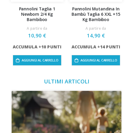
Pannolini Taglia 1
Pannolini Mutandina In
A
Newborn 2/4 Kg
Bambù Taglia 6 XXL +15
in
Bambiboo
Kg Bambiboo
A partire da
A partire da
10,90 €
14,90 €
ACCUMULA +10 PUNTI
ACCUMULA +14 PUNTI
AGGIUNGI AL CARRELLO
AGGIUNGI AL CARRELLO
ULTIMI ARTICOLI