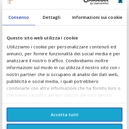
POTREBBE PIACERTI ANCHE:
Consenso
Dettagli
Informazioni sui cookie
Controlla gli articoli da aggiungere al carrello oppure
seleziona tutto
Questo sito web utilizza i cookie
Utilizziamo i cookie per personalizzare contenuti ed
annunci, per fornire funzionalità dei social media e per
analizzare il nostro traffico. Condividiamo inoltre
informazioni sul modo in cui utilizza il nostro sito con i
nostri partner che si occupano di analisi dei dati web,
pubblicità e social media, i quali potrebbero
combinarle con altre informazioni che ha fornito loro o
che hanno raccolto dal suo utilizzo dei loro servizi.
Assorbenti Giorno con Ali
Assorbenti Giorno con Ali
A
in 100% Cotone 10 pz
12 pz Biodegradabile
in
Accetta tutti
Organyc
Vuokkoset
4,20 €
3,60 €