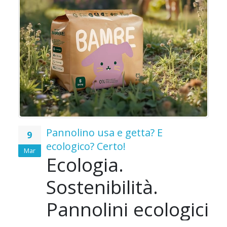
o
o
Pannolino usa e getta? E
9
ecologico? Certo!
Mar
Ecologia.
e
Sostenibilità.
i
Pannolini ecologici
Le
e
ù