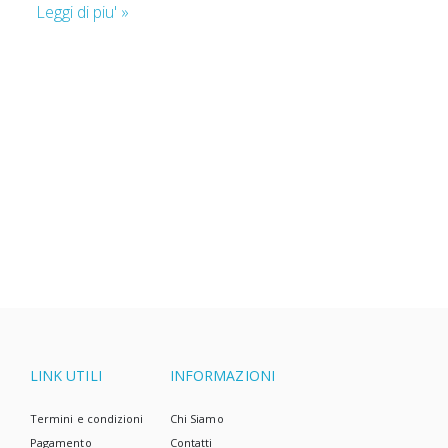
per bambini.
Leggi di piu' »
A prima vista, sembra una combinazione insolita.
Ma se guardiamo più da vicino, ci rendiamo conto
che un approccio ecologico non significa
necessariamente solo pannolini di stoffa ed una
casa senza rifiuti. Sappiamo che la vita a volte è
complicata, e i pannolini usa e getta sono spesso la
scelta più semplice.
LINK UTILI
INFORMAZIONI
Termini e condizioni
Chi Siamo
Pagamento
Contatti