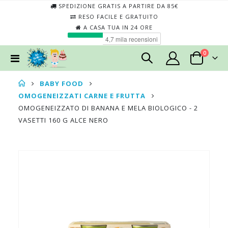
SPEDIZIONE GRATIS A PARTIRE DA 85€
RESO FACILE E GRATUITO
A CASA TUA IN 24 ORE
elementi
0
Toggle
Cart
Nav
BABY FOOD
OMOGENEIZZATI CARNE E FRUTTA
OMOGENEIZZATO DI BANANA E MELA BIOLOGICO - 2
VASETTI 160 G ALCE NERO
Skip
Skip
to
to
the
the
end
begin
of
of
the
the
images
imag