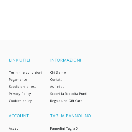
acquistare?
1.
Scegli i pannolini ecologici in cotone
La pelle di un neonato è estremamente
sensibile. Non tollera bene il contatto con
materiali artificiali. Non è raro che si verifichi
irritazione su di esso, che è il risultato della
cura con cosmetici impropri e dell'uso di
LINK UTILI
INFORMAZIONI
pannolini inappropriati per un neonato.
Termini e condizioni
Chi Siamo
Quando scegli i primi pannolini per un
Pagamento
Contatti
neonato, controlla la loro composizione.
Spedizioni e reso
Asili nido
Devono essere a base di materiali naturali,
Privacy Policy
Scopri la Raccolta Punti
come il cotone o le fibre di bambù e
Cookies policy
Regala una Gift Card
ACCOUNT
TAGLIA PANNOLINO
Accedi
Pannolini Taglia 0