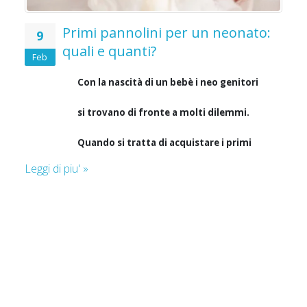
Primi pannolini per un neonato:
9
quali e quanti?
Feb
Con la nascità di un bebè i neo genitori
si trovano di fronte a molti dilemmi.
Quando si tratta di acquistare i primi
i
Leggi di piu' »
pannolini per un neonato, la scelta è
Le
spesso una questione di fortuna. E
allora si scopre che i pannolini sono
o
troppo grandi, causano allergie o
perdite. Quali e quanti pannolini
 la