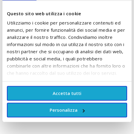
Questo sito web utilizza i cookie
Utilizziamo i cookie per personalizzare contenuti ed
annunci, per fornire funzionalità dei social media e per
analizzare il nostro traffico. Condividiamo inoltre
informazioni sul modo in cui utilizza il nostro sito con i
nostri partner che si occupano di analisi dei dati web,
pubblicità e social media, i quali potrebbero
Pannolini Taglia 5 Junior
Pannolini Taglia 3 Midi
D
11/25 Kg Agnotis
6/10 Kg Pillo Baby
combinarle con altre informazioni che ha fornito loro o
6
che hanno raccolto dal suo utilizzo dei loro servizi.
A partire da
ACCUMULA +13 PUNTI
8,50 €
Accetta tutti
AGGIUNGI AL CARRELLO
ACCUMULA +8 PUNTI
Personalizza
AGGIUNGI AL CARRELLO