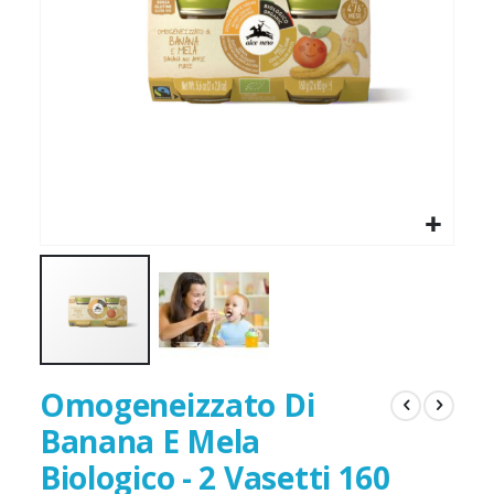
gallery
galler
Omogeneizzato Di
Banana E Mela
Biologico - 2 Vasetti 160