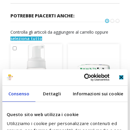
POTREBBE PIACERTI ANCHE:
Controlla gli articoli da aggiungere al carrello oppure
seleziona tutto
Consenso
Dettagli
Informazioni sui cookie
Questo sito web utilizza i cookie
Shampoo Mousse Crosta
Pannolini In Bambù
Utilizziamo i cookie per personalizzare contenuti ed
Lattea 150 ml Biolane
Taglia 3 Midi 6/11 Kg
a