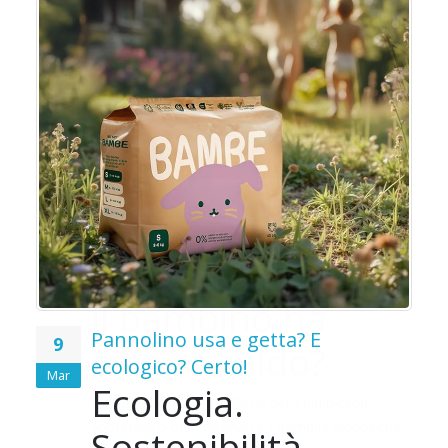
o
o
Pannolino usa e getta? E
9
ecologico? Certo!
Mar
Ecologia.
e
Sostenibilità.