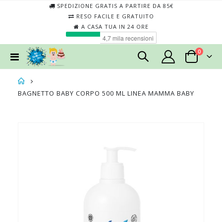
SPEDIZIONE GRATIS A PARTIRE DA 85€
RESO FACILE E GRATUITO
A CASA TUA IN 24 ORE
elementi
0
Toggle
Cart
Nav
BAGNETTO BABY CORPO 500 ML LINEA MAMMA BABY
Skip
Skip
to
to
the
the
end
begin
of
of
the
the
images
imag
gallery
galler