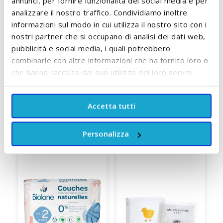
annunci, per fornire funzionalità dei social media e per
Bambiboo
8,90 €
analizzare il nostro traffico. Condividiamo inoltre
ACCUMULA +12 PUNTI
informazioni sul modo in cui utilizza il nostro sito con i
ACCUMULA +8 PUNTI
nostri partner che si occupano di analisi dei dati web,
AGGIUNGI AL CARRELLO
pubblicità e social media, i quali potrebbero
AGGIUNGI AL CARRELLO
combinarle con altre informazioni che ha fornito loro o
che hanno raccolto dal suo utilizzo dei loro servizi.
Accetta tutti
SCOPRI TUTTI I PRODOTTI DEL BRAND
Personalizza