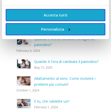
Articoli Recenti
Accetta tutti
Come affrontare il singhiozzo dei
neonati e dei lattanti?
November 1, 2024
Personalizza
Quando è ora di cambiare la taglia del
pannolino?
February 6, 2024
Quando è l'ora di cambiare il pannolino?
May 15, 2025
Allattamento al seno. Come risolvere i
problemi più comuni?
October 1, 2024
E tu, che salviette usi?
February 1, 2024