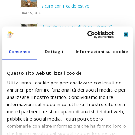
sicuro con il caldo estivo
June 19, 2026
Pannolino usa e getta? E ecologico?
Certo!
March 9, 2026
Consenso
Dettagli
Informazioni sui cookie
Primi pannolini per un neonato: quali e
quanti?
February 9, 2026
Questo sito web utilizza i cookie
5 segnali che il pannolino è troppo
Utilizziamo i cookie per personalizzare contenuti ed
piccolo
annunci, per fornire funzionalità dei social media e per
analizzare il nostro traffico. Condividiamo inoltre
January 9, 2026
informazioni sul modo in cui utilizza il nostro sito con i
Amido di riso: l'alleato perfetto per il
nostri partner che si occupano di analisi dei dati web,
bagnetto
pubblicità e social media, i quali potrebbero
December 9, 2025
combinarle con altre informazioni che ha fornito loro o
che hanno raccolto dal suo utilizzo dei loro servizi.