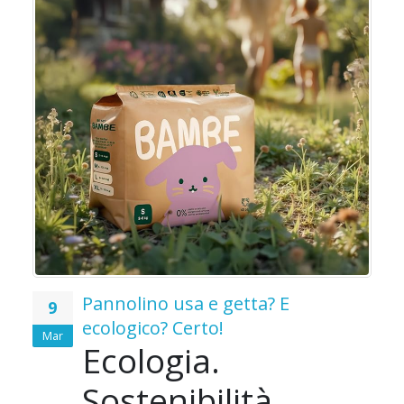
o
o
Pannolino usa e getta? E
9
ecologico? Certo!
Mar
Ecologia.
e
Sostenibilità.