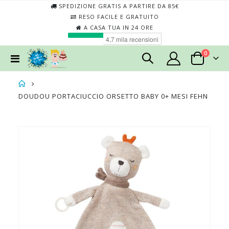
SPEDIZIONE GRATIS A PARTIRE DA 85€
RESO FACILE E GRATUITO
A CASA TUA IN 24 ORE
elementi
0
Toggle
Cart
Nav
DOUDOU PORTACIUCCIO ORSETTO BABY 0+ MESI FEHN
Skip
Skip
to
to
the
the
end
begin
of
of
the
the
images
imag
gallery
galler