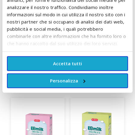
analizzare il nostro traffico. Condividiamo inoltre
Doudou Orsetto Baby 0+
Gioco Anello Sonaglio
mesi Fehn
Theo 0+ mesi Fehn
informazioni sul modo in cui utilizza il nostro sito con i
nostri partner che si occupano di analisi dei dati web,
21,60 €
14,90 €
pubblicità e social media, i quali potrebbero
combinarle con altre informazioni che ha fornito loro o
ACCUMULA +21 PUNTI
ACCUMULA +14 PUNTI
che hanno raccolto dal suo utilizzo dei loro servizi.
AGGIUNGI AL CARRELLO
AGGIUNGI AL CARRELLO
Accetta tutti
Personalizza
SCOPRI TUTTI I PRODOTTI DEL BRAND