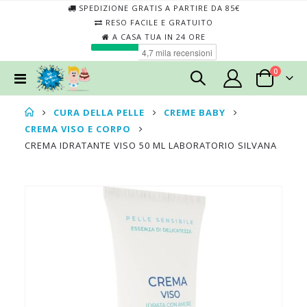
SPEDIZIONE GRATIS A PARTIRE DA 85€
RESO FACILE E GRATUITO
A CASA TUA IN 24 ORE
elementi
0
Toggle
Cart
Nav
CURA DELLA PELLE
CREME BABY
CREMA VISO E CORPO
CREMA IDRATANTE VISO 50 ML LABORATORIO SILVANA
Skip
Skip
to
to
the
the
end
begin
of
of
the
the
images
imag
gallery
galler