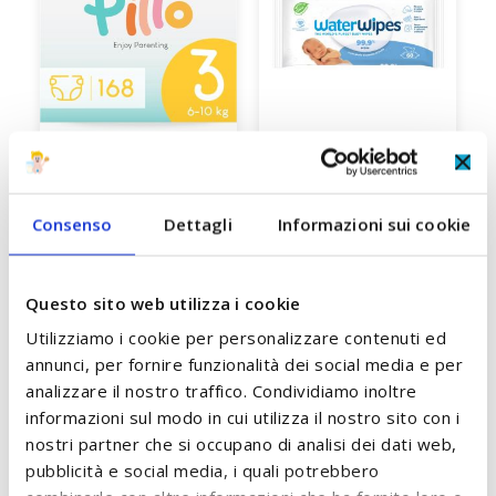
Pannolini Taglia 3 Midi
Salviette Detergenti
6/10 Kg Pillo Baby
all'Acqua d'Irlanda Water
Consenso
Dettagli
Informazioni sui cookie
Wipes
A partire da
A partire da
8,50 €
2,00 €
Questo sito web utilizza i cookie
ACCUMULA +8 PUNTI
A
ACCUMULA +2 PUNTI
Utilizziamo i cookie per personalizzare contenuti ed
annunci, per fornire funzionalità dei social media e per
AGGIUNGI AL CARRELLO
AGGIUNGI AL CARRELLO
analizzare il nostro traffico. Condividiamo inoltre
informazioni sul modo in cui utilizza il nostro sito con i
nostri partner che si occupano di analisi dei dati web,
pubblicità e social media, i quali potrebbero