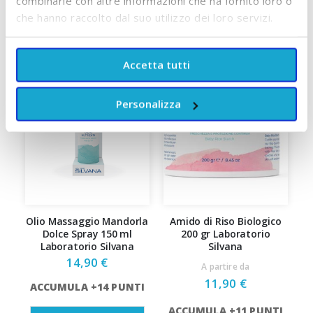
combinarle con altre informazioni che ha fornito loro o
SCOPRI TUTTI I PRODOTTI DEL BRAND
che hanno raccolto dal suo utilizzo dei loro servizi.
Accetta tutti
Personalizza
Olio Massaggio Mandorla
Amido di Riso Biologico
O
Dolce Spray 150 ml
200 gr Laboratorio
P
Laboratorio Silvana
Silvana
14,90 €
A partire da
11,90 €
ACCUMULA +14 PUNTI
A
ACCUMULA +11 PUNTI