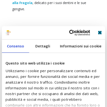
alla Fragola
, delicato per i suoi dentini e le sue
gengive.
COMPOSIZIONE
RECENSIONI
Consenso
Dettagli
Informazioni sui cookie
POTREBBE PIACERTI ANCHE:
Questo sito web utilizza i cookie
Utilizziamo i cookie per personalizzare contenuti ed
Controlla gli articoli da aggiungere al carrello oppure
annunci, per fornire funzionalità dei social media e per
seleziona tutto
analizzare il nostro traffico. Condividiamo inoltre
informazioni sul modo in cui utilizza il nostro sito con i
nostri partner che si occupano di analisi dei dati web,
pubblicità e social media, i quali potrebbero
combinarle con altre informazioni che ha fornito loro o