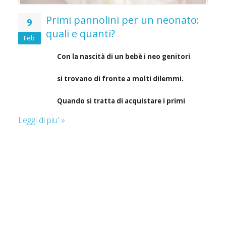
Primi pannolini per un neonato:
9
quali e quanti?
Feb
Con la nascità di un bebè i neo genitori
si trovano di fronte a molti dilemmi.
Quando si tratta di acquistare i primi
i
Leggi di piu' »
pannolini per un neonato, la scelta è
Le
spesso una questione di fortuna. E
allora si scopre che i pannolini sono
o
troppo grandi, causano allergie o
perdite. Quali e quanti pannolini
 la