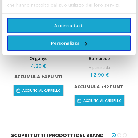
che hanno raccolto dal suo utilizzo dei loro servizi.
Accetta tutti
Personalizza
Assorbenti Notte con Ali
Pannolini In Bambù
C
100% Cotone 10 pz
Taglia 5 Junior 12/17 Kg
Organyc
Bambiboo
4,20 €
A partire da
12,90 €
A
ACCUMULA +4 PUNTI
ACCUMULA +12 PUNTI
AGGIUNGI AL CARRELLO
AGGIUNGI AL CARRELLO
SCOPRI TUTTI I PRODOTTI DEL BRAND