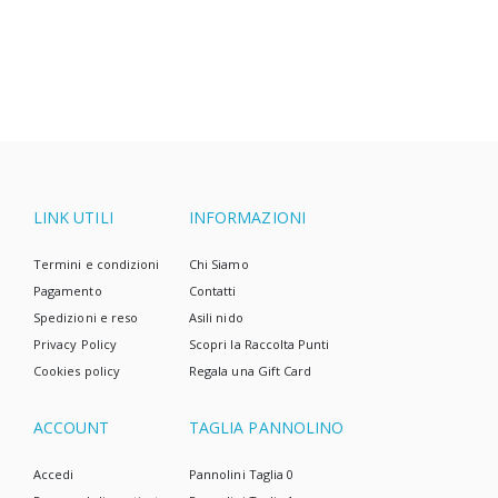
acquistare?
1.
Scegli i pannolini ecologici in cotone
La pelle di un neonato è estremamente
sensibile. Non tollera bene il contatto con
materiali artificiali. Non è raro che si verifichi
irritazione su di esso, che è il risultato della
cura con cosmetici impropri e dell'uso di
LINK UTILI
INFORMAZIONI
pannolini inappropriati per un neonato.
Termini e condizioni
Chi Siamo
Quando scegli i primi pannolini per un
Pagamento
Contatti
neonato, controlla la loro composizione.
Spedizioni e reso
Asili nido
Devono essere a base di materiali naturali,
Privacy Policy
Scopri la Raccolta Punti
come il cotone o le fibre di bambù e
Cookies policy
Regala una Gift Card
ACCOUNT
TAGLIA PANNOLINO
Accedi
Pannolini Taglia 0