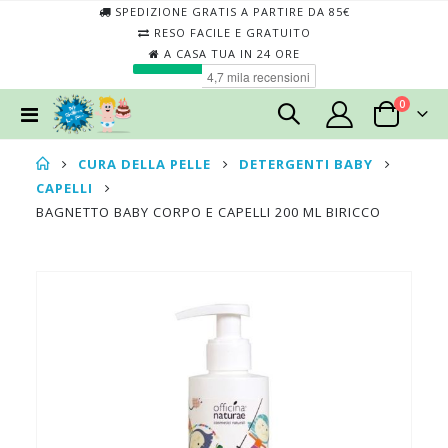
SPEDIZIONE GRATIS A PARTIRE DA 85€
RESO FACILE E GRATUITO
A CASA TUA IN 24 ORE
elementi
0
Toggle
Cart
Nav
CURA DELLA PELLE
DETERGENTI BABY
CAPELLI
BAGNETTO BABY CORPO E CAPELLI 200 ML BIRICCO
Skip
Skip
to
to
the
the
end
begin
of
of
the
the
images
imag
gallery
galler