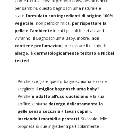
Come tutta la linea di prodotti consapevoli Biricco
per bambini, questo bagnoschiuma naturale è
stato
formulato con ingredienti di origine 100%
vegetale
, non petrolchimica,
per rispettare la
pelle e l’ambiente
in cui i piccoli futuri abitanti
vivranno. Il Bagnoschiuma Baby, inoltre,
non
contiene profumazioni
, per evitare il rischio di
allergie, è
dermatologicamente testato
e
Nickel
tested
.
Perché scegliere questo bagnoschiuma è come
scegliere
il miglior bagnoschiuma baby
?
Perché
è adatto all’uso quotidiano
e la sua
soffice schiuma
deterge delicatamente la
pelle senza seccarla
e
lava i capelli,
lasciandoli morbidi e protetti
. Si avvale delle
proprietà di due ingredienti particolarmente