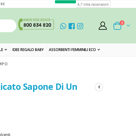
ORE
elementi
0
Cart
LE
IDEE REGALO BABY
ASSORBENTI FEMMINILI ECO
EMPO
icato Sapone Di Un
lcenti