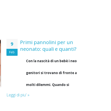
Primi pannolini per un
9
neonato: quali e quanti?
Feb
Con la nascità di un bebè i neo
genitori si trovano di fronte a
molti dilemmi. Quando si
Leggi di piu' »
tratta di acquistare i primi
pannolini per un neonato, la