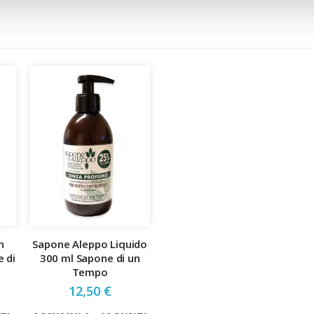
n
Sapone Aleppo Liquido
 di
300 ml Sapone di un
Tempo
12,50 €