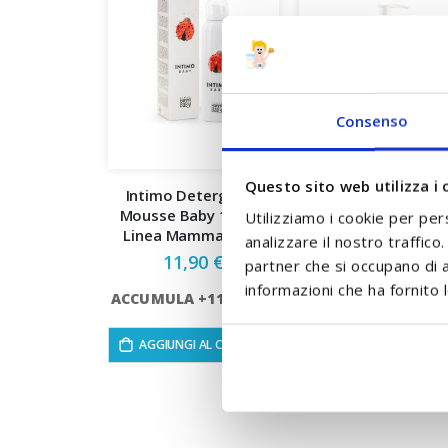
Consenso
Questo sito web utilizza i 
Intimo Detergente
Intimo Detergente 
Mousse Baby 150 ml
mesi Baby 250 ml Li
Utilizziamo i cookie per per
Linea Mamma Baby
Mamma Baby
analizzare il nostro traffico
11,90 €
12,90 €
partner che si occupano di a
informazioni che ha fornito l
ACCUMULA +11 PUNTI
ACCUMULA +12 PU
AGGIUNGI AL CARRELLO
AGGIUNGI AL CARRE