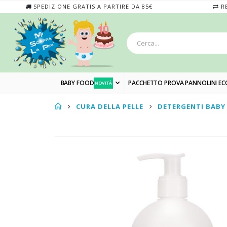
SPEDIZIONE GRATIS A PARTIRE DA 85€
RE
BABY FOOD
PACCHETTO PROVA PANNOLINI EC
NOVITÀ
CURA DELLA PELLE
DETERGENTI BABY
Skip
to
the
end
of
the
images
gallery