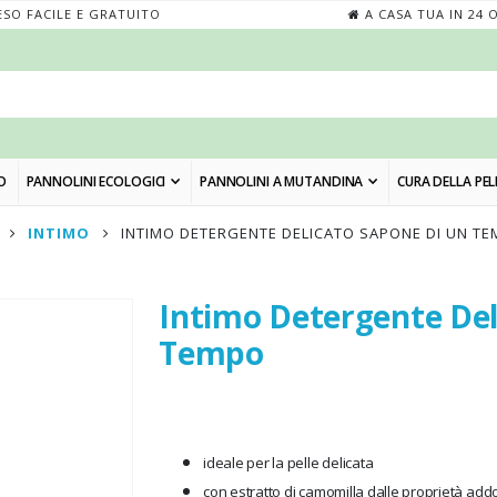
SO FACILE E GRATUITO
A CASA TUA IN 24 
O
PANNOLINI ECOLOGICI
PANNOLINI A MUTANDINA
CURA DELLA PEL
INTIMO
INTIMO DETERGENTE DELICATO SAPONE DI UN T
Intimo Detergente Del
Skip
to
Tempo
the
beginning
of
the
ideale per la pelle delicata
images
con estratto di camomilla dalle proprietà addo
gallery