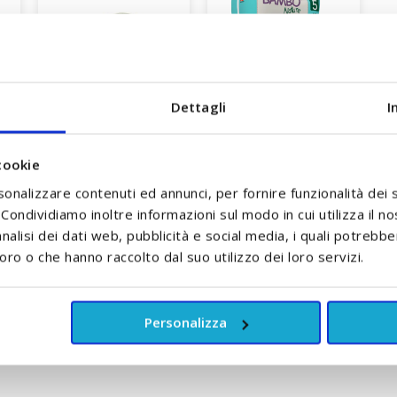
Dettagli
I
cookie
+0
Riduttore Wc con base
Pannolini Mutandina
nea
antiscivolo Bibo
Taglia 5 Bambo Nature
sonalizzare contenuti ed annunci, per fornire funzionalità dei 
11/17 Kg
. Condividiamo inoltre informazioni sul modo in cui utilizza il no
A partire da
nalisi dei dati web, pubblicità e social media, i quali potrebb
A partire da
16,90 €
10,90 €
oro o che hanno raccolto dal suo utilizzo dei loro servizi.
NTI
ACCUMULA +16 PUNTI
ACCUMULA +10 PUNTI
LLO
Personalizza
AGGIUNGI AL CARRELLO
AGGIUNGI AL CARRELLO