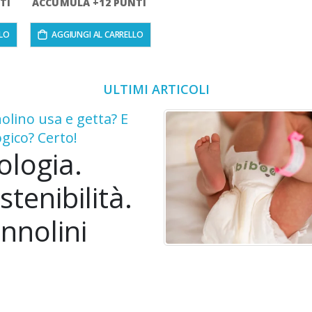
TI
ACCUMULA +12 PUNTI
LLO
AGGIUNGI AL CARRELLO
ULTIMI ARTICOLI
olino usa e getta? E
ogico? Certo!
ologia.
stenibilità.
nnolini
ologici per
mbini.