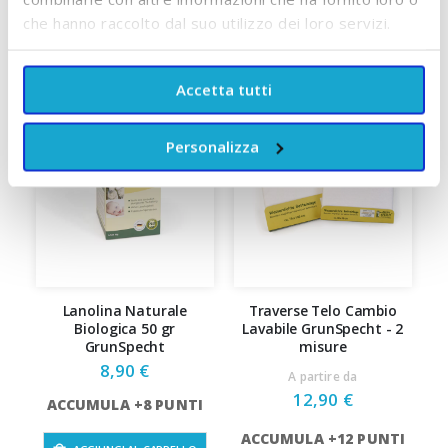
SCOPRI TUTTI I PRODOTTI DEL BRAND
che hanno raccolto dal suo utilizzo dei loro servizi.
Accetta tutti
Personalizza
Lanolina Naturale
Traverse Telo Cambio
M
Biologica 50 gr
Lavabile GrunSpecht - 2
GrunSpecht
misure
8,90 €
A partire da
12,90 €
ACCUMULA +8 PUNTI
ACCUMULA +12 PUNTI
A