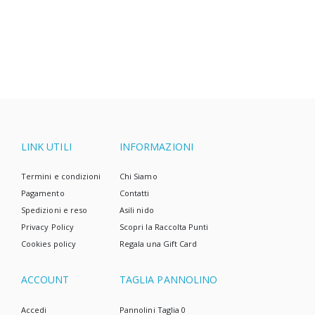
complicata, e i pannolini usa e getta sono spesso la
scelta più semplice.
LINK UTILI
INFORMAZIONI
Termini e condizioni
Chi Siamo
Pagamento
Contatti
Spedizioni e reso
Asili nido
Privacy Policy
Scopri la Raccolta Punti
Cookies policy
Regala una Gift Card
ACCOUNT
TAGLIA PANNOLINO
Accedi
Pannolini Taglia 0