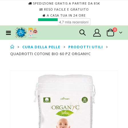
SPEDIZIONE GRATIS A PARTIRE DA 85€
RESO FACILE E GRATUITO
A CASA TUA IN 24 ORE
elementi
0
Toggle
Cart
Nav
CURA DELLA PELLE
PRODOTTI UTILI
QUADROTTI COTONE BIO 60 PZ ORGANYC
Skip
Skip
to
to
the
the
end
begin
of
of
the
the
images
imag
gallery
galler