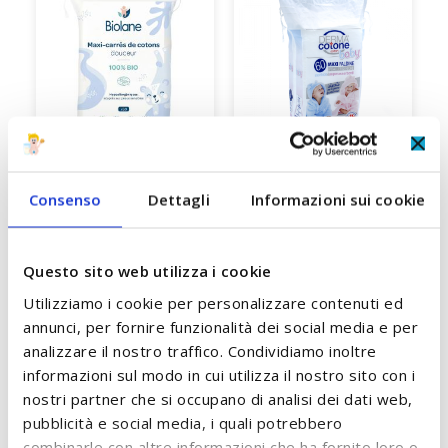
Consenso
Dettagli
Informazioni sui cookie
Quadrotti Cotone Bio 60
Quadrotti Cotone Bio 60
Q
pz Biolane
pz Dermacotone
3,60 €
3,60 €
Questo sito web utilizza i cookie
ACCUMULA +3 PUNTI
ACCUMULA +3 PUNTI
Utilizziamo i cookie per personalizzare contenuti ed
annunci, per fornire funzionalità dei social media e per
AGGIUNGI AL CARRELLO
AGGIUNGI AL CARRELLO
analizzare il nostro traffico. Condividiamo inoltre
informazioni sul modo in cui utilizza il nostro sito con i
nostri partner che si occupano di analisi dei dati web,
pubblicità e social media, i quali potrebbero
combinarle con altre informazioni che ha fornito loro o