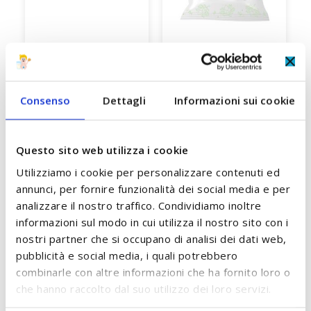
Salviette Carta Igienica
Salviette per la Pulizia del
Umida Senza Profumo 42
Ciuccio 15 pz Pillo
pz Happy
Consenso
Dettagli
Informazioni sui cookie
2,00 €
2,40 €
ACCUMULA +2 PUNTI
ACCUMULA +2 PUNTI
Questo sito web utilizza i cookie
AGGIUNGI AL CARRELLO
AGGIUNGI AL CARRELLO
Utilizziamo i cookie per personalizzare contenuti ed
annunci, per fornire funzionalità dei social media e per
analizzare il nostro traffico. Condividiamo inoltre
informazioni sul modo in cui utilizza il nostro sito con i
nostri partner che si occupano di analisi dei dati web,
pubblicità e social media, i quali potrebbero
SCOPRI TUTTI I PRODOTTI DEL BRAND
combinarle con altre informazioni che ha fornito loro o
che hanno raccolto dal suo utilizzo dei loro servizi.