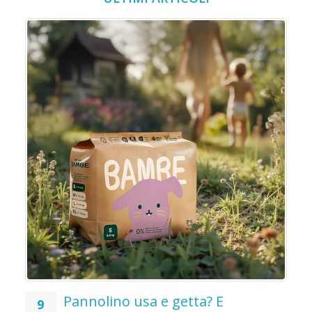
o
o
Pannolino usa e getta? E
9