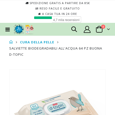
SPEDIZIONE GRATIS A PARTIRE DA 85€
RESO FACILE E GRATUITO
A CASA TUA IN 24 ORE
elementi
0
Toggle
Cart
Nav
CURA DELLA PELLE
SALVIETTE BIODEGRADABILI ALL'ACQUA 64 PZ BUONA
D-TOPIC
Skip
Skip
to
to
the
the
end
begin
of
of
the
the
images
imag
gallery
galler