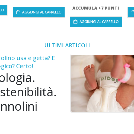
ACCUMULA +7 PUNTI
LLO
AGGIUNGI AL CARRELLO
AGGIUNGI AL CARRELLO
ULTIMI ARTICOLI
olino usa e getta? E
ogico? Certo!
ologia.
stenibilità.
nnolini
ologici per