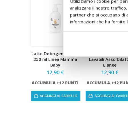
Utilizziamo i cookie per per
analizzare il nostro traffico
partner che si occupano di a
informazioni che ha fornito l
Latte Detergente Baby
Coppette In Argen
250 ml Linea Mamma
Lavabili Assorbilat
Baby
Elanee
12,90 €
12,90 €
ACCUMULA +12 PUNTI
ACCUMULA +12 PU
AGGIUNGI AL CARRELLO
AGGIUNGI AL CARRE