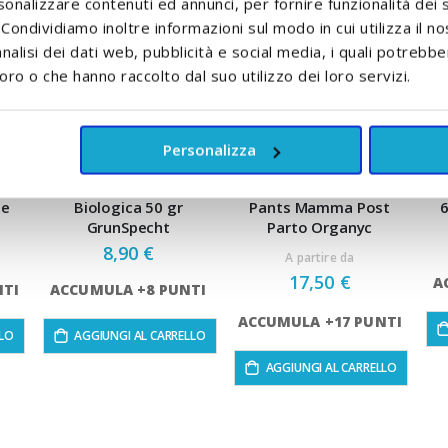
sonalizzare contenuti ed annunci, per fornire funzionalità dei 
. Condividiamo inoltre informazioni sul modo in cui utilizza il no
nalisi dei dati web, pubblicità e social media, i quali potrebb
oro o che hanno raccolto dal suo utilizzo dei loro servizi.
Personalizza
to
Lanolina Naturale
Mutanda Assorbente
Q
te
Biologica 50 gr
Pants Mamma Post
GrunSpecht
Parto Organyc
8,90 €
A partire da
17,50 €
A
NTI
ACCUMULA +8 PUNTI
ACCUMULA +17 PUNTI
LLO
AGGIUNGI AL CARRELLO
AGGIUNGI AL CARRELLO