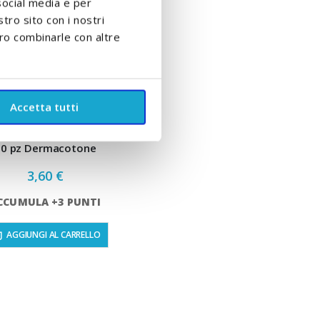
social media e per
stro sito con i nostri
ero combinarle con altre
Accetta tutti
uadrotti Cotone Bio
60 pz Dermacotone
3,60 €
CCUMULA +3 PUNTI
AGGIUNGI AL CARRELLO