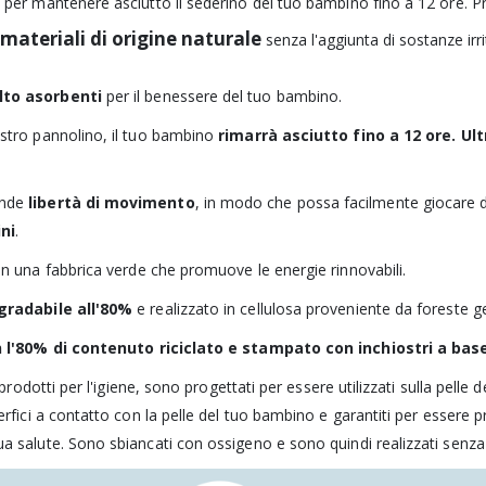
i per mantenere asciutto il sederino del tuo bambino fino a 12 ore. Pro
materiali di origine naturale
senza l'aggiunta di sostanze irri
olto asorbenti
per il benessere del tuo bambino.
ostro pannolino, il tuo bambino
rimarrà asciutto fino a 12 ore.
Ult
.
ande
libertà di movimento
, in modo che possa facilmente giocare do
ni
.
in una fabbrica verde che promuove le energie rinnovabili.
gradabile all'80%
e realizzato in cellulosa proveniente da foreste g
 l'80% di contenuto riciclato e stampato con inchiostri a bas
 prodotti per l'igiene, sono progettati per essere utilizzati sulla pelle 
perfici a contatto con la pelle del tuo bambino e garantiti per essere 
a salute. Sono sbiancati con ossigeno e sono quindi realizzati senza c