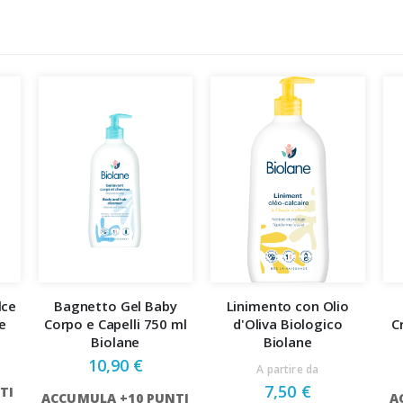
lce
Bagnetto Gel Baby
Linimento con Olio
e
Corpo e Capelli 750 ml
d'Oliva Biologico
C
Biolane
Biolane
10,90 €
A partire da
7,50 €
TI
ACCUMULA +10 PUNTI
A