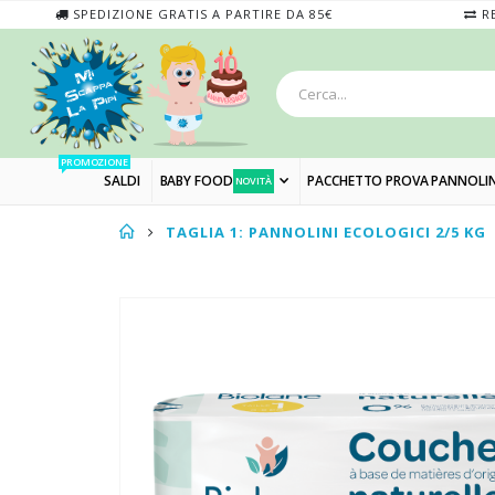
SPEDIZIONE GRATIS A PARTIRE DA 85€
RE
PROMOZIONE
SALDI
BABY FOOD
PACCHETTO PROVA PANNOLIN
NOVITÀ
TAGLIA 1: PANNOLINI ECOLOGICI 2/5 KG
Skip
to
the
end
of
the
images
gallery