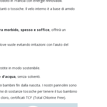
dotti in Francia con energie rinnovabili.
tanti o tossiche. Il velo interno è a base di amido
ra morbido, spesso e soffice
, offrirà un
ve vuole evitando irritazioni con l'aiuto del
estite in modo sostenibile.
e d'acqua
, senza solventi.
dei bambini fin dalla nascita. I nostri pannolini sono
privi di sostanze tossiche per tenere il tuo bambino
loro, certificati TCF (Total Chlorine Free).