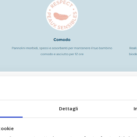
Dettagli
I
e
seleziona tutto
cookie