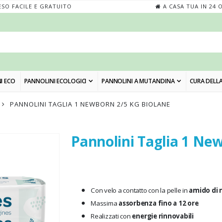
SO FACILE E GRATUITO
A CASA TUA IN 24 
I ECO
PANNOLINI ECOLOGICI
PANNOLINI A MUTANDINA
CURA DELLA
PANNOLINI TAGLIA 1 NEWBORN 2/5 KG BIOLANE
Pannolini Taglia 1 Ne
Skip
to
the
beginning
of
Con velo a contatto con la pelle in
amido di 
the
Massima
assorbenza fino a 12 ore
images
Realizzati con
energie rinnovabili
gallery