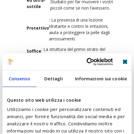
ed ultra-
Studiato per far muovere i vostri
sottile
piccoli come se non l’avessero.
: La presenza di una lozione
idratante e contro le irritazioni,
Protettivo
aiuta a proteggere la pelle dagli
arrossamenti.
: La struttura del primo strato del
Soffice
pannolino crea un effetto vellutato
3D
particolarmente soffice.
Delicato
: Materiali premium per una
Consenso
Dettagli
Informazioni sui cookie
sulla
sensazione di morbida carezza a
pelle
contatto con la pelle.
Bande
Questo sito web utilizza i cookie
: Per una maggiore vestibilità e
elastiche
libertà di movimento.
Utilizziamo i cookie per personalizzare contenuti ed
annunci, per fornire funzionalità dei social media e per
analizzare il nostro traffico. Condividiamo inoltre
RECENSIONI
informazioni sul modo in cui utilizza il nostro sito con i