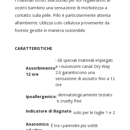
I materiali soffici selezionati per voi regaleranno al
vostro bambino una sensazione di morbidezza a
contatto sulla pelle. Pillo è particolarmente attenta
all’ambiente. Utilizza solo cellulosa proveniente da
foreste gestite in maniera sostenibile.
CARATTERISTICHE
: Gli speciali materiali impiegati
e i nuovissimi canali Dry-Way
Assorbimento
2.0 garantiscono una
12 ore
sensazione di asciutto fino a 12
ore
dermatologicamente testato
Ipoallergenico:
e cruelty free
Indicatore di Bagnato
: solo per le taglie 1 e 2
Anatomico
: È tra i pannolini più sottili.