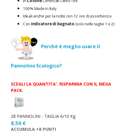
in
Cotone
Certificati Oeko-Tex
100% Made in Italy
Ideali anche per la notte con 12 ore di assorbenza
Con
indicatore di bagnato
(solo nelle taglie 1 e 2)
Perchè è meglio usare il
Pannolino Ecologico?
SCEGLI LA QUANTITA'. RISPARMIA CON IL MEGA
PACK.
Scegli
la
quantità
28 PANNOLINI - TAGLIA 6/10 Kg
8,50 €
ACCUMULA +8 PUNTI