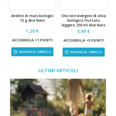
Anellini di mais biologici
Olio extravergine di oliva
S
15 g Alce Nero
biologico Fruttato
C
leggero 250 ml Alce Nero
1,20 €
5,90 €
ACCUMULA +1 PUNTI
ACCUMULA +5 PUNTI
AGGIUNGI AL CARRELLO
AGGIUNGI AL CARRELLO
ULTIMI ARTICOLI