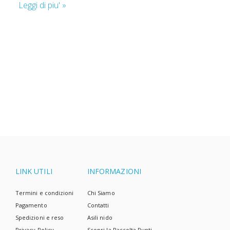
per bambini.
Leggi di piu' »
A prima vista, sembra una combinazione insolita.
Ma se guardiamo più da vicino, ci rendiamo conto
che un approccio ecologico non significa
necessariamente solo pannolini di stoffa ed una
casa senza rifiuti. Sappiamo che la vita a volte è
complicata, e i pannolini usa e getta sono spesso la
scelta più semplice.
LINK UTILI
INFORMAZIONI
Termini e condizioni
Chi Siamo
Pagamento
Contatti
Spedizioni e reso
Asili nido
Privacy Policy
Scopri la Raccolta Punti