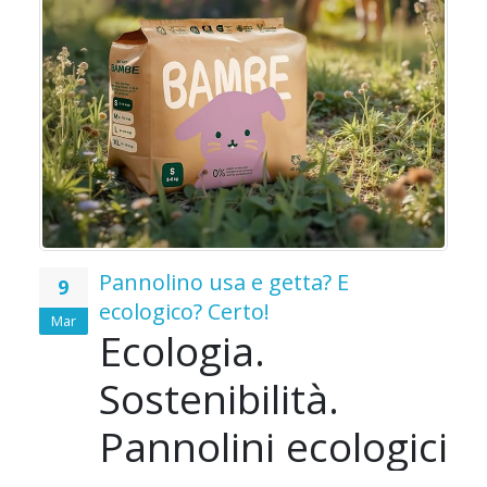
o
o
Pannolino usa e getta? E
9
ecologico? Certo!
Mar
Ecologia.
e
Sostenibilità.
i
Pannolini ecologici
Le
e
ù