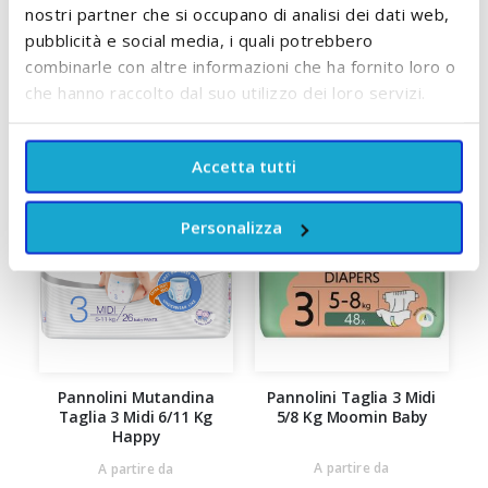
nostri partner che si occupano di analisi dei dati web,
pubblicità e social media, i quali potrebbero
POTREBBE PIACERTI ANCHE:
combinarle con altre informazioni che ha fornito loro o
che hanno raccolto dal suo utilizzo dei loro servizi.
Accetta tutti
Personalizza
Pannolini Mutandina
Pannolini Taglia 3 Midi
Taglia 3 Midi 6/11 Kg
5/8 Kg Moomin Baby
Happy
A partire da
A partire da
A