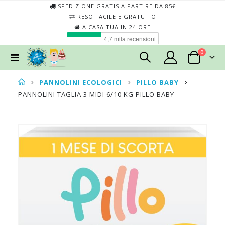
SPEDIZIONE GRATIS A PARTIRE DA 85€
RESO FACILE E GRATUITO
A CASA TUA IN 24 ORE
elementi
0
Toggle
Cart
Nav
PANNOLINI ECOLOGICI
PILLO BABY
PANNOLINI TAGLIA 3 MIDI 6/10 KG PILLO BABY
Skip
Skip
to
to
the
the
end
begin
of
of
the
the
images
imag
gallery
galler