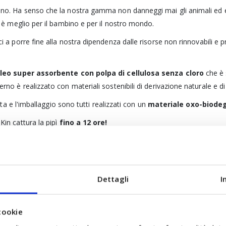
ano. Ha senso che la nostra gamma non danneggi mai gli animali ed evit
he è meglio per il bambino e per il nostro mondo.
i a porre fine alla nostra dipendenza dalle risorse non rinnovabili e 
leo super assorbente con polpa di cellulosa senza cloro
che è 
erno è realizzato con materiali sostenibili di derivazione naturale e di
dita e l'imballaggio sono tutti realizzati con un
materiale oxo-biode
Kin cattura la pipì
fino a 12 ore!
ta nei pannolini Kit & Kin si adattano naturalmente alla forma del cor
nificativamente inferiore di sostanze chimiche rispetto ai pannolini tr
 salvaguardala da problemi come eczemi ed irritazioni da pannolino.
Dettagli
I
o con
inchiostri vegetali
, rendendoli super sicuri e super eleganti.
cookie
profumi, allergeni più comuni, ftalati, sbiancanti ottici (MBT, DBT, TBT