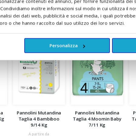
sonalizzare contenuti ed annunci, per fornire funzionalità dei 
. Condividiamo inoltre informazioni sul modo in cui utilizza il no
nalisi dei dati web, pubblicità e social media, i quali potrebb
oro o che hanno raccolto dal suo utilizzo dei loro servizi.
Personalizza
na
Pannolini Mutandina
Pannolini Mutandina
P
Kg
Taglia 4 Bambiboo
Taglia 4 Moomin Baby
T
9/14 Kg
7/11 Kg
A partire da