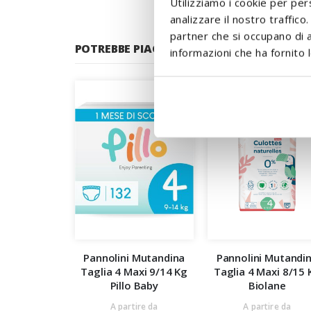
Utilizziamo i cookie per per
analizzare il nostro traffico
partner che si occupano di a
POTREBBE PIACERTI ANCHE:
informazioni che ha fornito l
Pannolini Mutandina
Pannolini Mutandi
Taglia 4 Maxi 9/14 Kg
Taglia 4 Maxi 8/15 
Pillo Baby
Biolane
A partire da
A partire da