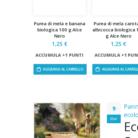
Purea di mela e banana
Purea di mela carot
biologica 100 g Alce
albicocca biologica 
Nero
g Alce Nero
1,25 €
1,25 €
ACCUMULA +1 PUNTI
ACCUMULA +1 PUN
AGGIUNGI AL CARRELLO
AGGIUNGI AL CARRE
l tuo
Pann
9
con il
ecol
Mar
Ec