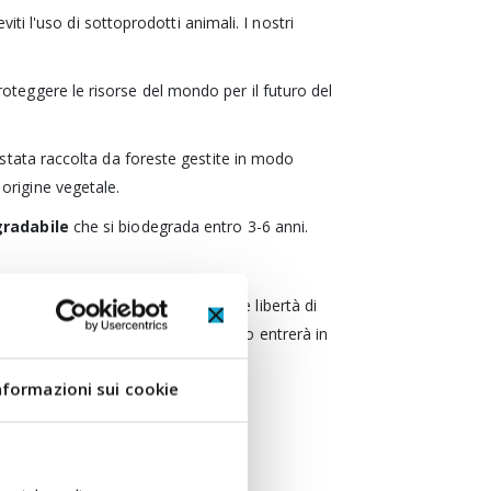
i l'uso di sottoprodotti animali. I nostri
proteggere le risorse del mondo per il futuro del
stata raccolta da foreste gestite in modo
 origine vegetale.
gradabile
che si biodegrada entro 3-6 anni.
po del tuo bambino per una maggiore libertà di
adizionali, la pelle del tuo bambino entrerà in
nformazioni sui cookie
).