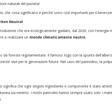
ioni naturali del pianeta!
ni, che cosa significano e perché sono così importanti per il beness
rbon Neutral
duzione che era ecologicamente guidato, dal 2020, con l'energia ri
ire a realizzare un
mondo climaticamente neutro.
 da foreste regolamentate. Il famoso logo con la spunta dell'albero
reste vive per le generazioni future. Nel caso del pannolino, la polpa 
tto significa che ogni singolo ingrediente e componente è stato atte
a cutanea sia minimo. I nostri pannolini hanno sempre usato solo i mate
o.