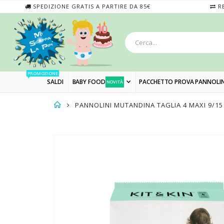
SPEDIZIONE GRATIS A PARTIRE DA 85€
RE
PROMOZIONE
SALDI
BABY FOOD
PACCHETTO PROVA PANNOLIN
NOVITÀ
PANNOLINI MUTANDINA TAGLIA 4 MAXI 9/15
Skip
to
the
end
of
the
images
gallery