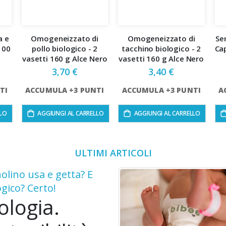
a e
Omogeneizzato di
Omogeneizzato di
Se
100
pollo biologico - 2
tacchino biologico - 2
Cap
vasetti 160 g Alce Nero
vasetti 160 g Alce Nero
3,70 €
3,40 €
TI
ACCUMULA +3 PUNTI
ACCUMULA +3 PUNTI
A
LLO
AGGIUNGI AL CARRELLO
AGGIUNGI AL CARRELLO
ULTIMI ARTICOLI
olino usa e getta? E
ogico? Certo!
ologia.