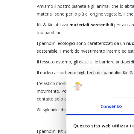
Amiamo il nostro pianeta e gli animali che lo abit
materiali sono per lo più di origine vegetale, il c
Kit & Kin utilizza
materiali sostenibili
per aiutarc
tuo bambino.
I pannolini ecologici sono caratterizzati da un
nuc
sostenibile. Il morbido rivestimento interno ed est
Il tessuto esterno, gli elastici, le barriere anti-per
Il nucleo assorbente high-tech dei pannolini Kin & 
L'elastico morbido in vita e le barriere fuoriusci
movimento. Poiché Kit & Kin utilizza un numero sig
contatto solo con i materiali delicati e naturali,
Consenso
Gli splendidi disegni di animali sono stampati sol
Questo sito web utilizza i 
I pannolini Kit & Kin sono senza: lattice, lozioni, 