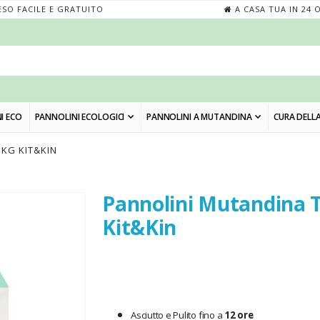
SO FACILE E GRATUITO
A CASA TUA IN 24 
I ECO
PANNOLINI ECOLOGICI
PANNOLINI A MUTANDINA
CURA DELLA
 KG KIT&KIN
Pannolini Mutandina T
Skip
to
Kit&Kin
the
beginning
of
the
images
Asciutto e Pulito fino a
12 ore
gallery