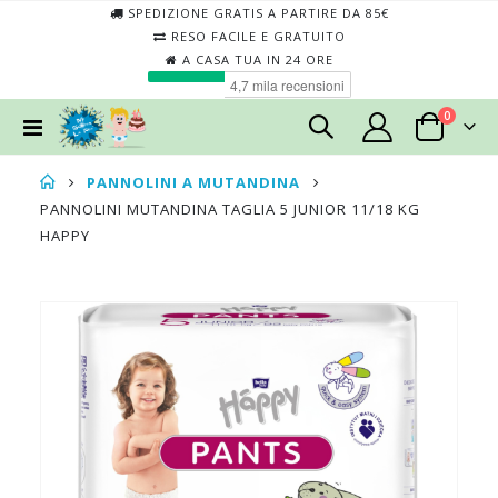
SPEDIZIONE GRATIS A PARTIRE DA 85€
RESO FACILE E GRATUITO
A CASA TUA IN 24 ORE
elementi
0
Toggle
Cart
Nav
PANNOLINI A MUTANDINA
PANNOLINI MUTANDINA TAGLIA 5 JUNIOR 11/18 KG
HAPPY
Skip
Skip
to
to
the
the
end
begin
of
of
the
the
images
imag
gallery
galler