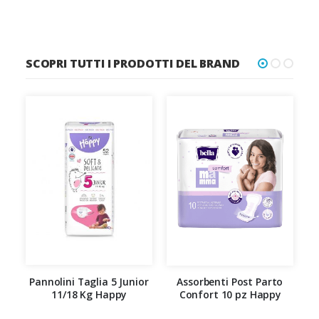
SCOPRI TUTTI I PRODOTTI DEL BRAND
Pannolini Taglia 5 Junior
Assorbenti Post Parto
S
11/18 Kg Happy
Confort 10 pz Happy
U