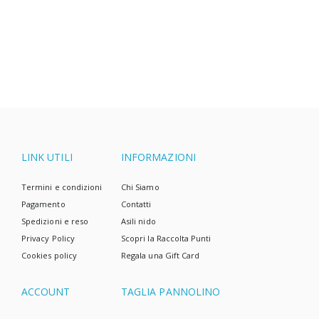
necessariamente solo pannolini di stoffa ed una
casa senza rifiuti. Sappiamo che la vita a volte è
complicata, e i pannolini usa e getta sono spesso la
scelta più semplice.
LINK UTILI
INFORMAZIONI
Termini e condizioni
Chi Siamo
Pagamento
Contatti
Spedizioni e reso
Asili nido
Privacy Policy
Scopri la Raccolta Punti
Cookies policy
Regala una Gift Card
ACCOUNT
TAGLIA PANNOLINO