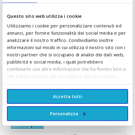
Questo sito web utilizza i cookie
COMPOSIZIONE
Utilizziamo i cookie per personalizzare contenuti ed
annunci, per fornire funzionalità dei social media e per
DOVE SI BUTTANO
analizzare il nostro traffico. Condividiamo inoltre
informazioni sul modo in cui utilizza il nostro sito con i
GUIDA ALLE TAGLIE
nostri partner che si occupano di analisi dei dati web,
pubblicità e social media, i quali potrebbero
TRUSTPILOT
combinarle con altre informazioni che ha fornito loro o
che hanno raccolto dal suo utilizzo dei loro servizi.
RECENSIONI
3
Accetta tutti
POTREBBE PIACERTI ANCHE:
Personalizza
Controlla gli articoli da aggiungere al carrello oppure
seleziona tutto