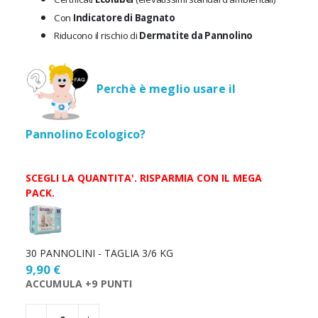
Con
Indicatore di Bagnato
Riducono il rischio di
Dermatite da Pannolino
Perchè è meglio usare il
Pannolino Ecologico?
SCEGLI LA QUANTITA'. RISPARMIA CON IL MEGA
PACK.
Scegli
la
quantità
30 PANNOLINI - TAGLIA 3/6 KG
9,90 €
ACCUMULA +9 PUNTI