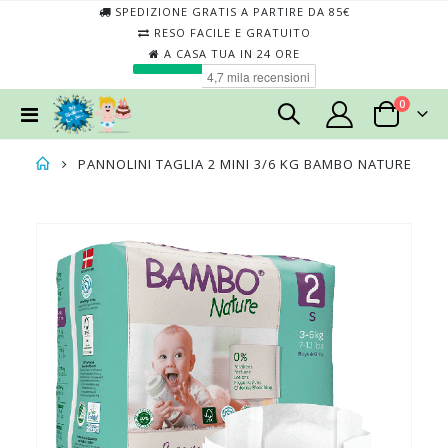
SPEDIZIONE GRATIS A PARTIRE DA 85€
RESO FACILE E GRATUITO
A CASA TUA IN 24 ORE
elementi
0
Toggle
Cart
Nav
PANNOLINI TAGLIA 2 MINI 3/6 KG BAMBO NATURE
Skip
Skip
to
to
the
the
end
begin
of
of
the
the
images
imag
gallery
galler