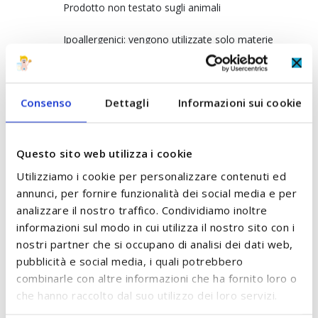
Prodotto non testato sugli animali
Ipoallergenici: vengono utilizzate solo materie
prime sicure (0% Ftalati, MBT, DBT, TBT)
0% Cloro: i pannoliniBambo Nature non
vengono sbiancati con il cloro
Consenso
Dettagli
Informazioni sui cookie
0% Profumi: non sono presenti fragranze
Questo sito web utilizza i cookie
0% lattice: i pannolini non contengono elementi
Utilizziamo i cookie per personalizzare contenuti ed
in lattice, possibile causa di irritazioni alla pelle
annunci, per fornire funzionalità dei social media e per
analizzare il nostro traffico. Condividiamo inoltre
0% Parabeni e Petrolati
informazioni sul modo in cui utilizza il nostro sito con i
nostri partner che si occupano di analisi dei dati web,
Con indicatore di pipì: è presente
pubblicità e social media, i quali potrebbero
l’indicatore di bagnato su tutte le
combinarle con altre informazioni che ha fornito loro o
taglie che consente di capire con
che hanno raccolto dal suo utilizzo dei loro servizi.
facilità
quando
è il momento di