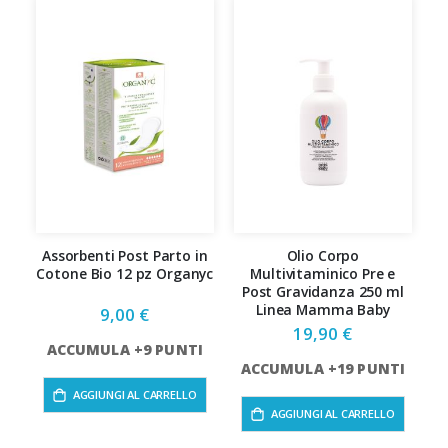
Assorbenti Post Parto in
Olio Corpo
Cotone Bio 12 pz Organyc
Multivitaminico Pre e
Post Gravidanza 250 ml
Linea Mamma Baby
9,00 €
19,90 €
ACCUMULA +9 PUNTI
A
ACCUMULA +19 PUNTI
AGGIUNGI AL CARRELLO
AGGIUNGI AL CARRELLO