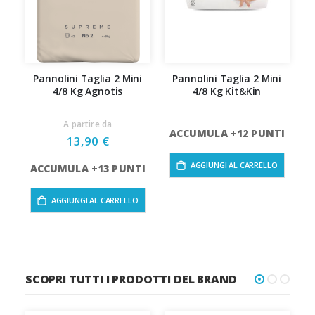
Pannolini Taglia 2 Mini
Pannolini Taglia 2 Mini
4/8 Kg Agnotis
4/8 Kg Kit&Kin
A partire da
ACCUMULA +12 PUNTI
13,90 €
AGGIUNGI AL CARRELLO
ACCUMULA +13 PUNTI
A
AGGIUNGI AL CARRELLO
SCOPRI TUTTI I PRODOTTI DEL BRAND