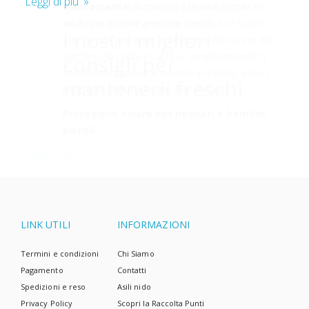
Leggi di piu' »
A prima vista, sembra una combinazione insolita.
Ma se guardiamo più da vicino, ci rendiamo conto
che un approccio ecologico non significa
necessariamente solo pannolini di stoffa ed una
casa senza rifiuti. Sappiamo che la vita a volte è
complicata, e i pannolini usa e getta sono spesso la
scelta più semplice.
LINK UTILI
INFORMAZIONI
Termini e condizioni
Chi Siamo
Pagamento
Contatti
Spedizioni e reso
Asili nido
Privacy Policy
Scopri la Raccolta Punti