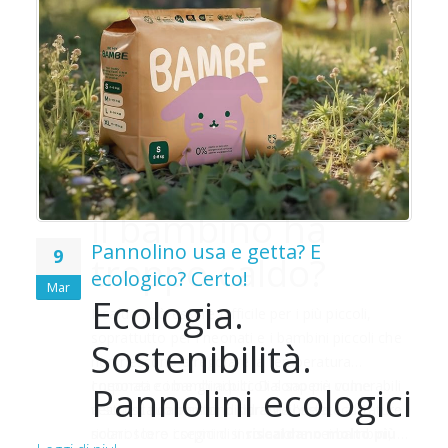
o
o
Pannolino usa e getta? E
9
ecologico? Certo!
Mar
Ecologia.
e
Sostenibilità.
i
Pannolini ecologici
Le
e
per bambini.
ù