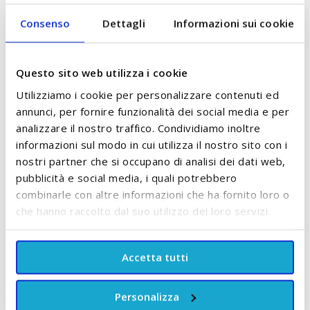
Consenso
Dettagli
Informazioni sui cookie
POTREBBE PIACERTI ANCHE:
Questo sito web utilizza i cookie
Utilizziamo i cookie per personalizzare contenuti ed
annunci, per fornire funzionalità dei social media e per
analizzare il nostro traffico. Condividiamo inoltre
informazioni sul modo in cui utilizza il nostro sito con i
nostri partner che si occupano di analisi dei dati web,
pubblicità e social media, i quali potrebbero
combinarle con altre informazioni che ha fornito loro o
che hanno raccolto dal suo utilizzo dei loro servizi.
Pannolini Taglia 4 Maxi
Pannolini Taglia 4 Maxi
Accetta tutti
7/14 Kg Bambo Nature
9/14 Kg Kit&Kin
a
A partire da
A partire da
Personalizza
20,90 €
12,60 €