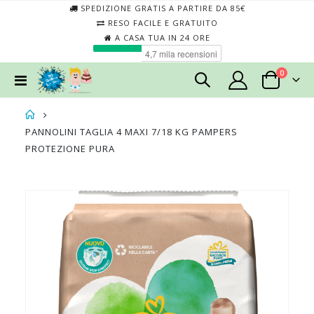
SPEDIZIONE GRATIS A PARTIRE DA 85€
RESO FACILE E GRATUITO
A CASA TUA IN 24 ORE
elementi
0
Toggle
Cart
Nav
PANNOLINI TAGLIA 4 MAXI 7/18 KG PAMPERS
PROTEZIONE PURA
Skip
Skip
to
to
the
the
end
begin
of
of
the
the
images
imag
gallery
galler