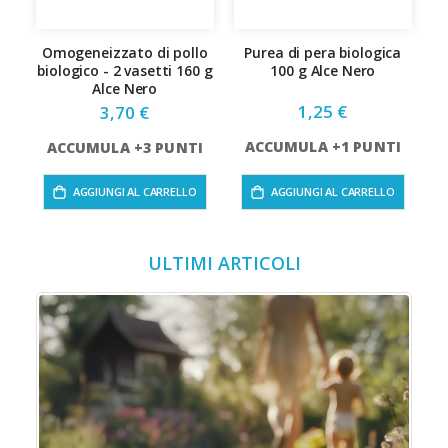
Omogeneizzato di pollo
Purea di pera biologica
S
biologico - 2 vasetti 160 g
100 g Alce Nero
C
Alce Nero
1,25 €
3,70 €
ACCUMULA +1 PUNTI
ACCUMULA +3 PUNTI
AGGIUNGI AL CARRELLO
AGGIUNGI AL CARRELLO
ULTIMI ARTICOLI