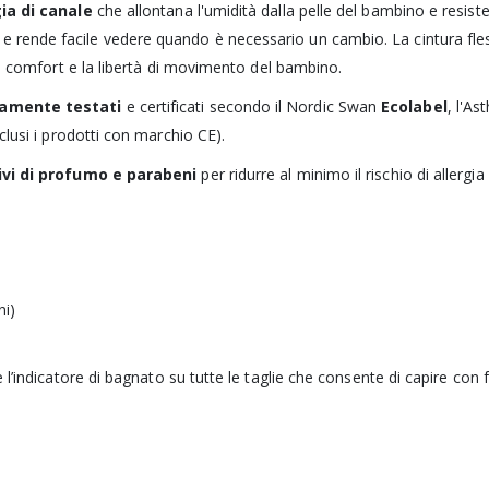
ia di canale
che allontana l'umidità dalla pelle del bambino e resiste
 rende facile vedere quando è necessario un cambio. La cintura fless
il comfort e la libertà di movimento del bambino.
amente testati
e certificati secondo il Nordic Swan
Ecolabel
, l'As
clusi i prodotti con marchio CE).
ivi di profumo e parabeni
per ridurre al minimo il rischio di allergi
ni)
 l’indicatore di bagnato su tutte le taglie che consente di capire con f