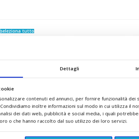
e
seleziona tutto
Dettagli
I
cookie
sonalizzare contenuti ed annunci, per fornire funzionalità dei 
. Condividiamo inoltre informazioni sul modo in cui utilizza il no
nalisi dei dati web, pubblicità e social media, i quali potrebb
e
Pannolini Taglia 7 Extra
Intimo Detergente
Pa
oro o che hanno raccolto dal suo utilizzo dei loro servizi.
pz
Large Plus +15 Kg
Mousse Baby 150 ml
Babylino
Linea Mamma Baby
11,90 €
A partire da