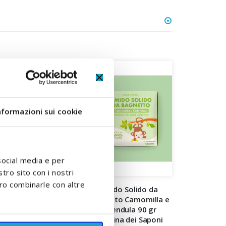
nformazioni sui cookie
social media e per
stro sito con i nostri
ero combinarle con altre
nnolini Taglia 7 XXL
Amido Solido da
+18 Kg Agnotis
Bagnetto Camomilla e
Calendula 90 gr
Officina dei Saponi
A partire da