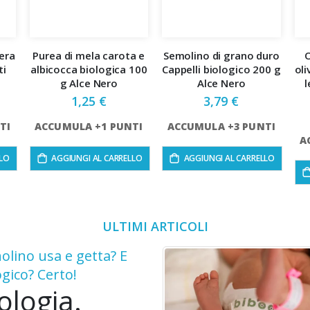
era
Purea di mela carota e
Semolino di grano duro
O
ti
albicocca biologica 100
Cappelli biologico 200 g
oli
g Alce Nero
Alce Nero
l
1,25 €
3,79 €
TI
ACCUMULA +1 PUNTI
ACCUMULA +3 PUNTI
A
LLO
AGGIUNGI AL CARRELLO
AGGIUNGI AL CARRELLO
ULTIMI ARTICOLI
olino usa e getta? E
ogico? Certo!
ologia.