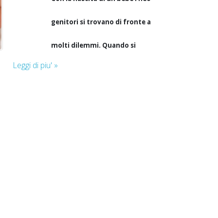
genitori si trovano di fronte a
molti dilemmi. Quando si
Leggi di piu' »
tratta di acquistare i primi
pannolini per un neonato, la
scelta è spesso una questione
di fortuna. E allora si scopre
che i pannolini sono troppo
grandi, causano allergie o
perdite. Quali e quanti