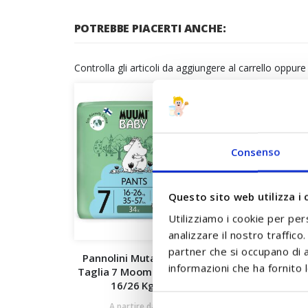
POTREBBE PIACERTI ANCHE:
Controlla gli articoli da aggiungere al carrello oppur
Consenso
Questo sito web utilizza i 
Utilizziamo i cookie per per
analizzare il nostro traffico
partner che si occupano di a
Pannolini Mutandina
Salviette Sensitiv
informazioni che ha fornito l
Taglia 7 Moomin Baby
Burro di Karitè 54 
16/26 Kg
Babylino
2,80 €
A partire da