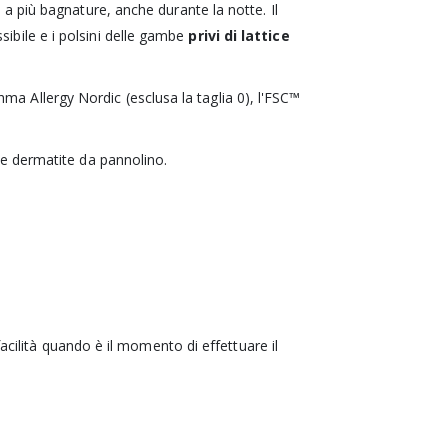
 a più bagnature, anche durante la notte. Il
ibile e i polsini delle gambe
privi di lattice
thma Allergy Nordic (esclusa la taglia 0), l'FSC™
a e dermatite da pannolino.
acilità
quando
è il momento di effettuare il