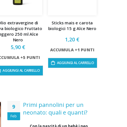
lio extravergine di
Sticks mais e carota
va biologico Fruttato
biologici 15 g Alce Nero
eggero 250 ml Alce
1,20 €
Nero
5,90 €
ACCUMULA +1 PUNTI
CCUMULA +5 PUNTI
AGGIUNGI AL CARRELLO
AGGIUNGI AL CARRELLO
Primi pannolini per un
9
neonato: quali e quanti?
Feb
Con la nascità di un bebè i neo