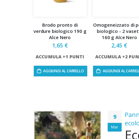
Brodo pronto di
Omogeneizzato di p
verdure biologico 190 g
biologico - 2 vaset
Alce Nero
160 g Alce Nero
1,65 €
2,45 €
ACCUMULA +1 PUNTI
ACCUMULA +2 PUN
AGGIUNGI AL CARRELLO
AGGIUNGI AL CARRE
l tuo
Pann
9
con il
ecol
Mar
Ec