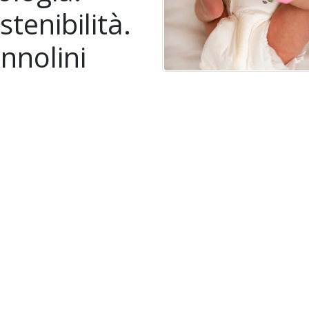
stenibilità.
nnolini
ologici per
mbini.
a vista, sembra una combinazione
a. Ma se guardiamo più da vicino, ci
mo conto che un approccio
ico non significa necessariamente
nnolini di stoffa ed una casa
ifiuti. Sappiamo che la vita a volte
icata, e i pannolini usa e getta
esso la scelta più semplice.