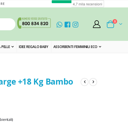
ORE
elementi
0
Cart
 PELLE
IDEE REGALO BABY
ASSORBENTI FEMMINILI ECO
Large +18 Kg Bambo
ientali)