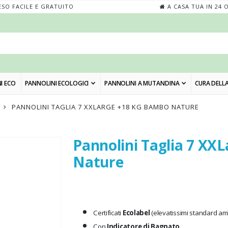
SO FACILE E GRATUITO
A CASA TUA IN 24 
I ECO
PANNOLINI ECOLOGICI
PANNOLINI A MUTANDINA
CURA DELLA
PANNOLINI TAGLIA 7 XXLARGE +18 KG BAMBO NATURE
Pannolini Taglia 7 XX
Skip
to
Nature
the
beginning
of
the
Certificati
Ecolabel
(elevatissimi standard amb
images
Con
Indicatore di Bagnato
gallery