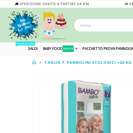
SPEDIZIONE GRATIS A PARTIRE DA 85€
RE
PROMOZIONE
SALDI
BABY FOOD
PACCHETTO PROVA PANNOLIN
NOVITÀ
TAGLIA 7: PANNOLINI ECOLOGICI +20 KG
Skip
to
the
end
of
the
images
gallery