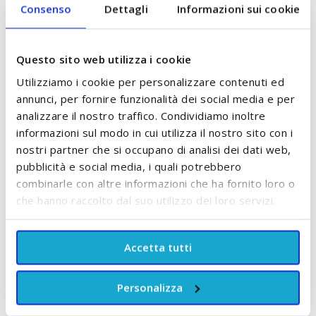
o per la sterilizzazione a vapore.
Consenso
Dettagli
Informazioni sui cookie
Il massaggiagengive non è lavabile in
lavastoviglie.
Questo sito web utilizza i cookie
Non utilizzare detergenti aggressivi o detersivo
Utilizziamo i cookie per personalizzare contenuti ed
per piatti per pulire il massaggiagengive.
annunci, per fornire funzionalità dei social media e per
analizzare il nostro traffico. Condividiamo inoltre
informazioni sul modo in cui utilizza il nostro sito con i
COMPOSIZIONE
nostri partner che si occupano di analisi dei dati web,
pubblicità e social media, i quali potrebbero
TRUSTPILOT
combinarle con altre informazioni che ha fornito loro o
che hanno raccolto dal suo utilizzo dei loro servizi.
RECENSIONI
Accetta tutti
POTREBBE PIACERTI ANCHE:
Personalizza
Controlla gli articoli da aggiungere al carrello oppure