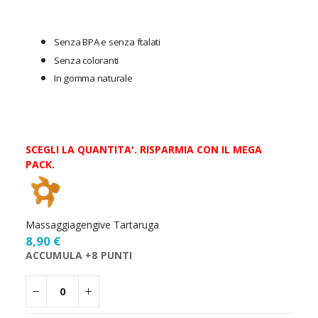
Senza BPA e senza ftalati
Senza coloranti
In gomma naturale
SCEGLI LA QUANTITA'. RISPARMIA CON IL MEGA
PACK.
Scegli
la
quantità
Massaggiagengive Tartaruga
8,90 €
ACCUMULA +8 PUNTI