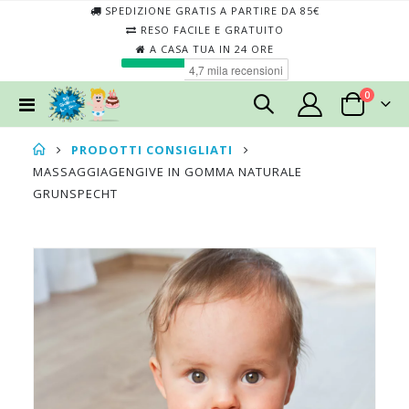
SPEDIZIONE GRATIS A PARTIRE DA 85€
RESO FACILE E GRATUITO
A CASA TUA IN 24 ORE
elementi
0
Toggle
Cart
Nav
PRODOTTI CONSIGLIATI
MASSAGGIAGENGIVE IN GOMMA NATURALE
GRUNSPECHT
Skip
Skip
to
to
the
the
end
begin
of
of
the
the
images
imag
gallery
galler