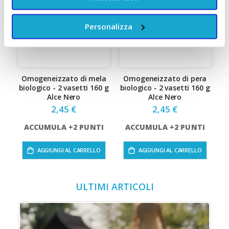
Personalizza
Omogeneizzato di mela
Omogeneizzato di pera
P
biologico - 2 vasetti 160 g
biologico - 2 vasetti 160 g
b
Alce Nero
Alce Nero
2,45 €
2,45 €
ACCUMULA +2 PUNTI
ACCUMULA +2 PUNTI
AGGIUNGI AL CARRELLO
AGGIUNGI AL CARRELLO
ULTIMI ARTICOLI