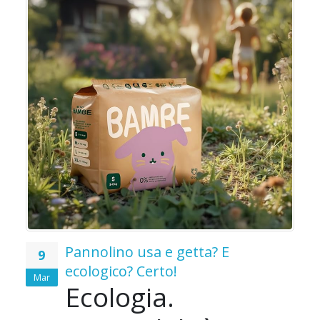
o
o
Pannolino usa e getta? E
9
ecologico? Certo!
Mar
Ecologia.
e