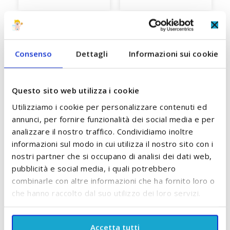
Burro di Karitè con Olio di
Burro di Karitè Biologico
P
Argan 100 ml Sapone di
100 ml Sapone di un
un Tempo
Tempo
13,10 €
10,50 €
Consenso
Dettagli
Informazioni sui cookie
ACCUMULA +13 PUNTI
ACCUMULA +10 PUNTI
Questo sito web utilizza i cookie
AGGIUNGI AL CARRELLO
AGGIUNGI AL CARRELLO
Utilizziamo i cookie per personalizzare contenuti ed
annunci, per fornire funzionalità dei social media e per
analizzare il nostro traffico. Condividiamo inoltre
informazioni sul modo in cui utilizza il nostro sito con i
SCOPRI TUTTI I PRODOTTI DEL BRAND
nostri partner che si occupano di analisi dei dati web,
pubblicità e social media, i quali potrebbero
combinarle con altre informazioni che ha fornito loro o
che hanno raccolto dal suo utilizzo dei loro servizi.
Accetta tutti