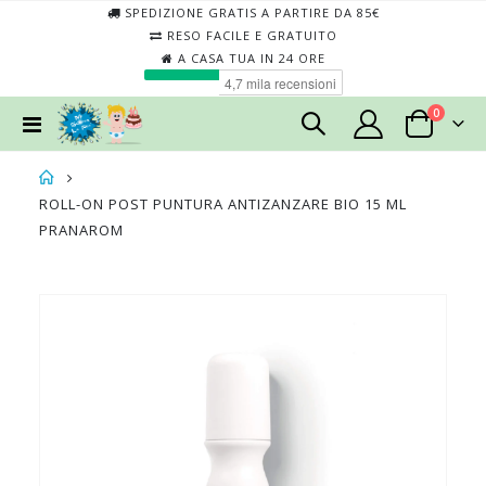
SPEDIZIONE GRATIS A PARTIRE DA 85€
RESO FACILE E GRATUITO
A CASA TUA IN 24 ORE
elementi
0
Toggle
Cart
Nav
ROLL-ON POST PUNTURA ANTIZANZARE BIO 15 ML
PRANAROM
Skip
Skip
to
to
the
the
end
begin
of
of
the
the
images
imag
gallery
galler