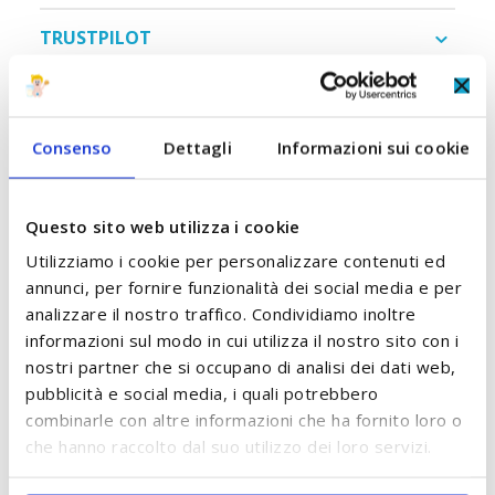
TRUSTPILOT
RECENSIONI
2
Consenso
Dettagli
Informazioni sui cookie
POTREBBE PIACERTI ANCHE:
Questo sito web utilizza i cookie
Controlla gli articoli da aggiungere al carrello oppure
seleziona tutto
Utilizziamo i cookie per personalizzare contenuti ed
annunci, per fornire funzionalità dei social media e per
analizzare il nostro traffico. Condividiamo inoltre
informazioni sul modo in cui utilizza il nostro sito con i
nostri partner che si occupano di analisi dei dati web,
pubblicità e social media, i quali potrebbero
combinarle con altre informazioni che ha fornito loro o
che hanno raccolto dal suo utilizzo dei loro servizi.