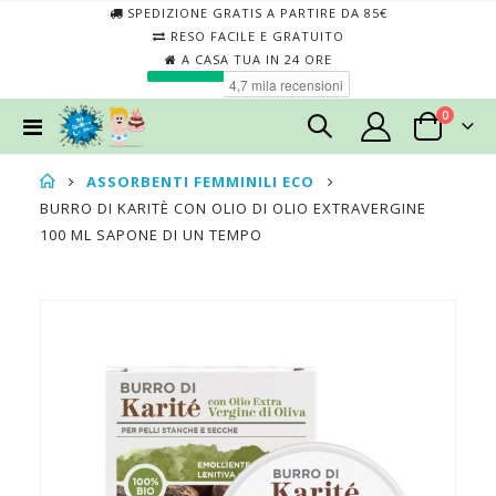
SPEDIZIONE GRATIS A PARTIRE DA 85€
RESO FACILE E GRATUITO
A CASA TUA IN 24 ORE
elementi
0
Toggle
Cart
Nav
ASSORBENTI FEMMINILI ECO
BURRO DI KARITÈ CON OLIO DI OLIO EXTRAVERGINE
100 ML SAPONE DI UN TEMPO
Skip
Skip
to
to
the
the
end
begin
of
of
the
the
images
imag
gallery
galler