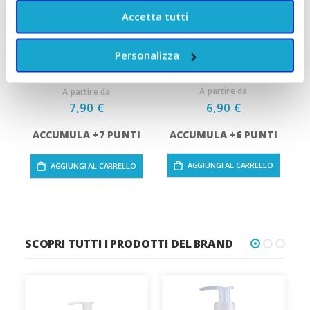
Accetta tutti
Cuscino Termico ai semi
Body naturale in cotone
Sp
Personalizza
d'uva per Coliche
biologico Grunspecht
Neonato Grunspecht
A partire da
A partire da
6,90 €
7,90 €
ACCUMULA +6 PUNTI
ACCUMULA +7 PUNTI
AGGIUNGI AL CARRELLO
AGGIUNGI AL CARRELLO
SCOPRI TUTTI I PRODOTTI DEL BRAND