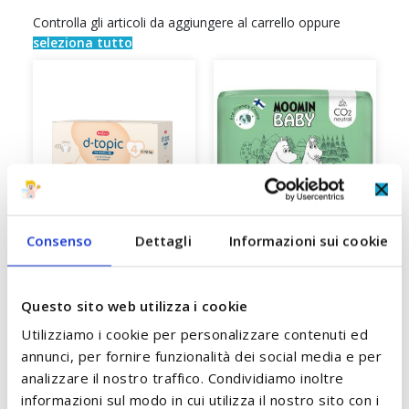
Controlla gli articoli da aggiungere al carrello oppure
seleziona tutto
Consenso
Dettagli
Informazioni sui cookie
Pannolini Taglia 4 Maxi
Pannolini Taglia 4 Maxi
Questo sito web utilizza i cookie
8/18 kg Buona D-Topic
7/14 Kg Moomin Baby
a
Utilizziamo i cookie per personalizzare contenuti ed
annunci, per fornire funzionalità dei social media e per
A partire da
A partire da
analizzare il nostro traffico. Condividiamo inoltre
10,50 €
21,50 €
informazioni sul modo in cui utilizza il nostro sito con i