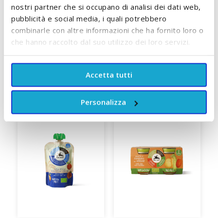
ACCUMULA +10 PUNTI
ACCUMULA +21 PUNTI
nostri partner che si occupano di analisi dei dati web,
pubblicità e social media, i quali potrebbero
AGGIUNGI AL CARRELLO
AGGIUNGI AL CARRELLO
combinarle con altre informazioni che ha fornito loro o
che hanno raccolto dal suo utilizzo dei loro servizi.
Accetta tutti
SCOPRI TUTTI I PRODOTTI DEL BRAND
Personalizza