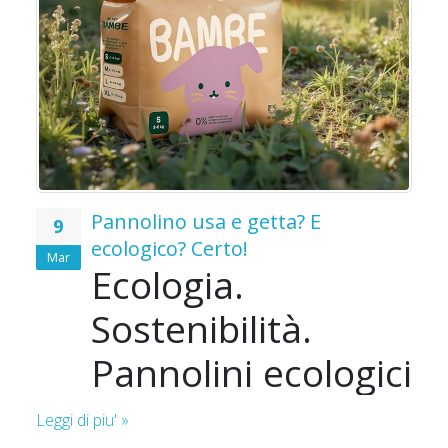
o
o
Pannolino usa e getta? E
9
ecologico? Certo!
Mar
Ecologia.
e
Sostenibilità.
i
Pannolini ecologici
Le
e
per bambini.
ù
Leggi di piu' »