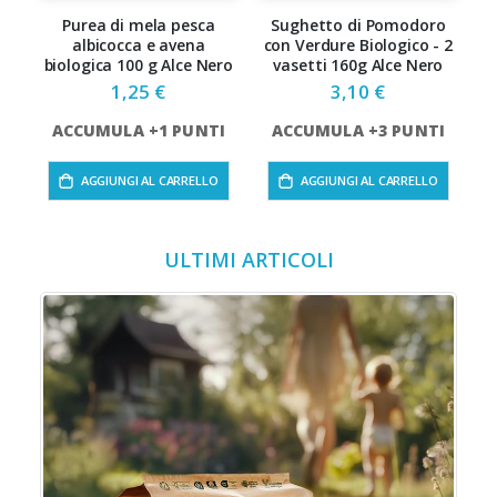
Purea di mela pesca
Sughetto di Pomodoro
albicocca e avena
con Verdure Biologico - 2
biologica 100 g Alce Nero
vasetti 160g Alce Nero
F
1,25 €
3,10 €
ACCUMULA +1 PUNTI
ACCUMULA +3 PUNTI
AGGIUNGI AL CARRELLO
AGGIUNGI AL CARRELLO
ULTIMI ARTICOLI