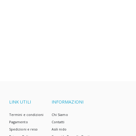
A prima vista, sembra una combinazione insolita.
Ma se guardiamo più da vicino, ci rendiamo conto
che un approccio ecologico non significa
necessariamente solo pannolini di stoffa ed una
casa senza rifiuti. Sappiamo che la vita a volte è
complicata, e i pannolini usa e getta sono spesso la
scelta più semplice.
LINK UTILI
INFORMAZIONI
Termini e condizioni
Chi Siamo
Pagamento
Contatti
Spedizioni e reso
Asili nido