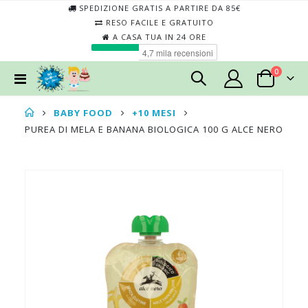
SPEDIZIONE GRATIS A PARTIRE DA 85€
RESO FACILE E GRATUITO
A CASA TUA IN 24 ORE
elementi
0
Toggle
Cart
Nav
BABY FOOD
+10 MESI
PUREA DI MELA E BANANA BIOLOGICA 100 G ALCE NERO
Skip
Skip
to
to
the
the
end
begin
of
of
the
the
images
imag
gallery
galler