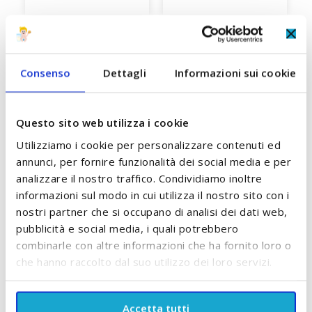
Gel Eruzione Denti da
Gel Lividi e Bernoccoli con
Latte con Oli Essenziali
Oli Essenziali Biologici
Biologici Pranarom
Pranarom
11,20 €
13,60 €
Consenso
Dettagli
Informazioni sui cookie
ACCUMULA +11 PUNTI
ACCUMULA +13 PUNTI
A
Questo sito web utilizza i cookie
AGGIUNGI AL CARRELLO
AGGIUNGI AL CARRELLO
Utilizziamo i cookie per personalizzare contenuti ed
annunci, per fornire funzionalità dei social media e per
analizzare il nostro traffico. Condividiamo inoltre
informazioni sul modo in cui utilizza il nostro sito con i
SCOPRI TUTTI I PRODOTTI DEL BRAND
nostri partner che si occupano di analisi dei dati web,
pubblicità e social media, i quali potrebbero
combinarle con altre informazioni che ha fornito loro o
che hanno raccolto dal suo utilizzo dei loro servizi.
Accetta tutti