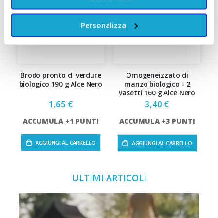
Personalizza
Brodo pronto di verdure
Omogeneizzato di
biologico 190 g Alce Nero
manzo biologico - 2
a
vasetti 160 g Alce Nero
1,65 €
3,40 €
ACCUMULA +1 PUNTI
ACCUMULA +3 PUNTI
AGGIUNGI AL CARRELLO
AGGIUNGI AL CARRELLO
ULTIMI ARTICOLI