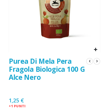
gallery
galler
Purea Di Mela Pera
Fragola Biologica 100 G
Alce Nero
1,25 €
+1 PUNTI