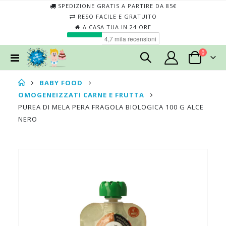
SPEDIZIONE GRATIS A PARTIRE DA 85€
RESO FACILE E GRATUITO
A CASA TUA IN 24 ORE
elementi
0
Toggle
Cart
Nav
BABY FOOD
OMOGENEIZZATI CARNE E FRUTTA
PUREA DI MELA PERA FRAGOLA BIOLOGICA 100 G ALCE
NERO
Skip
Skip
to
to
the
the
end
begin
of
of
the
the
images
imag