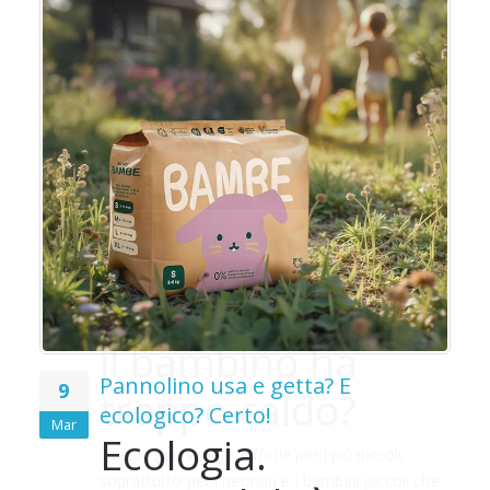
o
o
Pannolino usa e getta? E
9
ecologico? Certo!
Mar
Ecologia.
e