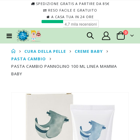
SPEDIZIONE GRATIS A PARTIRE DA 85€
RESO FACILE E GRATUITO
A CASA TUA IN 24 ORE
elementi
0
Toggle
Cart
Nav
CURA DELLA PELLE
CREME BABY
PASTA CAMBIO
PASTA CAMBIO PANNOLINO 100 ML LINEA MAMMA
BABY
Skip
Skip
to
to
the
the
end
begin
of
of
the
the
images
imag