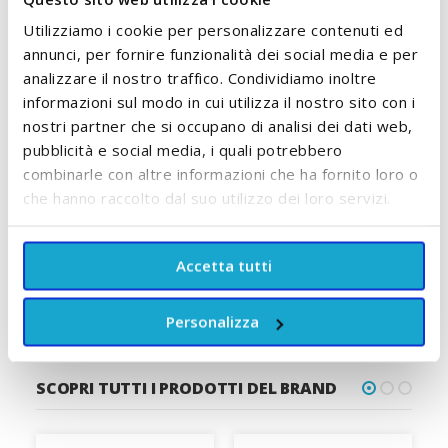
Utilizziamo i cookie per personalizzare contenuti ed
annunci, per fornire funzionalità dei social media e per
analizzare il nostro traffico. Condividiamo inoltre
informazioni sul modo in cui utilizza il nostro sito con i
Pannolini Taglia 4 Maxi
Bagnetto Baby Corpo e
9/14 Kg Kit&Kin
Capelli 400 ml Agnotis
nostri partner che si occupano di analisi dei dati web,
pubblicità e social media, i quali potrebbero
7,90 €
A partire da
combinarle con altre informazioni che ha fornito loro o
12,60 €
ACCUMULA +7 PUNTI
che hanno raccolto dal suo utilizzo dei loro servizi.
ACCUMULA +12 PUNTI
A
AGGIUNGI AL CARRELLO
Accetta tutti
AGGIUNGI AL CARRELLO
Personalizza
SCOPRI TUTTI I PRODOTTI DEL BRAND