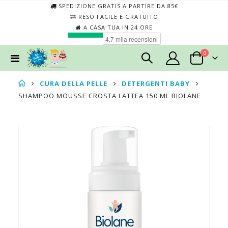
SPEDIZIONE GRATIS A PARTIRE DA 85€
RESO FACILE E GRATUITO
A CASA TUA IN 24 ORE
elementi
0
Toggle
Cart
Nav
CURA DELLA PELLE
DETERGENTI BABY
SHAMPOO MOUSSE CROSTA LATTEA 150 ML BIOLANE
Skip
Skip
to
to
the
the
end
begin
of
of
the
the
images
imag
gallery
galler