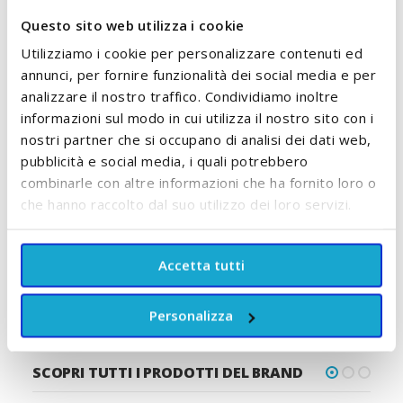
Questo sito web utilizza i cookie
Utilizziamo i cookie per personalizzare contenuti ed
annunci, per fornire funzionalità dei social media e per
analizzare il nostro traffico. Condividiamo inoltre
Pannolini Taglia 1
Amido di Riso Biologico
informazioni sul modo in cui utilizza il nostro sito con i
Newborn 2/5 Kg Biolane
100 gr Biricco
nostri partner che si occupano di analisi dei dati web,
pubblicità e social media, i quali potrebbero
6,90 €
A partire da
combinarle con altre informazioni che ha fornito loro o
10,40 €
ACCUMULA +6 PUNTI
che hanno raccolto dal suo utilizzo dei loro servizi.
ACCUMULA +10 PUNTI
A
AGGIUNGI AL CARRELLO
Accetta tutti
AGGIUNGI AL CARRELLO
Personalizza
SCOPRI TUTTI I PRODOTTI DEL BRAND