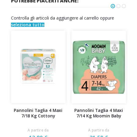
POTREBBE PIACERTI ANCHE:
Controlla gli articoli da aggiungere al carrello oppure
seleziona tutto
Pannolini Taglia 4 Maxi
Pannolini Taglia 4 Maxi
7/18 Kg Cottony
7/14 Kg Moomin Baby
A
A partire da
A partire da