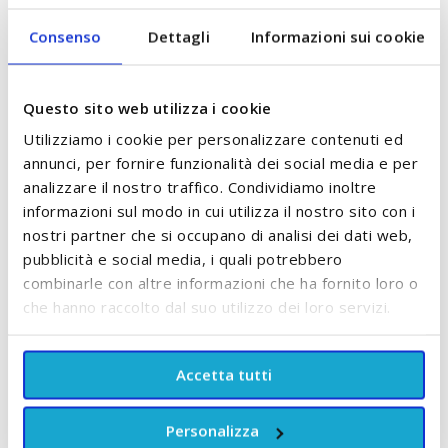
un
materiale oxo-biodegradabile
che si
Consenso
Dettagli
Informazioni sui cookie
biodegrada entro 3-6 anni.
Il nucleo assorbente high-tech dei pannolini Kin &
Kin cattura la pipì
fino a 12 ore!
Questo sito web utilizza i cookie
L'elastico morbido in vita e le barriere fuoriuscita nei
Utilizziamo i cookie per personalizzare contenuti ed
pannolini Kit & Kin si adattano naturalmente alla
annunci, per fornire funzionalità dei social media e per
forma del corpo del tuo bambino per una maggiore
analizzare il nostro traffico. Condividiamo inoltre
informazioni sul modo in cui utilizza il nostro sito con i
libertà di movimento. Poiché Kit & Kin utilizza un
nostri partner che si occupano di analisi dei dati web,
numero significativamente inferiore di sostanze
pubblicità e social media, i quali potrebbero
chimiche rispetto ai pannolini tradizionali, la pelle del
combinarle con altre informazioni che ha fornito loro o
tuo bambino entrerà in contatto solo con i materiali
che hanno raccolto dal suo utilizzo dei loro servizi.
delicati e naturali, salvaguardala da problemi come
eczemi ed irritazioni da pannolino.
Accetta tutti
Gli splendidi disegni di animali sono stampati solo
con
inchiostri vegetali
, rendendoli super sicuri e
super eleganti.
Personalizza