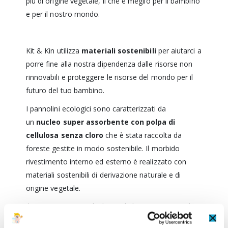
più di origine vegetale, il che è meglio per il bambino
e per il nostro mondo.
Kit & Kin utilizza
materiali sostenibili
per aiutarci a
porre fine alla nostra dipendenza dalle risorse non
rinnovabili e proteggere le risorse del mondo per il
futuro del tuo bambino.
I pannolini ecologici sono caratterizzati da
un
nucleo super assorbente con polpa di
cellulosa senza cloro
che è stata raccolta da
foreste gestite in modo sostenibile. Il morbido
rivestimento interno ed esterno è realizzato con
materiali sostenibili di derivazione naturale e di
origine vegetale.
Il tessuto esterno, gli elastici, le barriere anti-perdita
e l'imballaggio sono tutti realizzati con