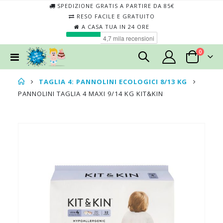
SPEDIZIONE GRATIS A PARTIRE DA 85€
RESO FACILE E GRATUITO
A CASA TUA IN 24 ORE
elementi
0
Toggle
Cart
Nav
TAGLIA 4: PANNOLINI ECOLOGICI 8/13 KG
PANNOLINI TAGLIA 4 MAXI 9/14 KG KIT&KIN
Skip
Skip
to
to
the
the
end
begin
of
of
the
the
images
imag
gallery
galler