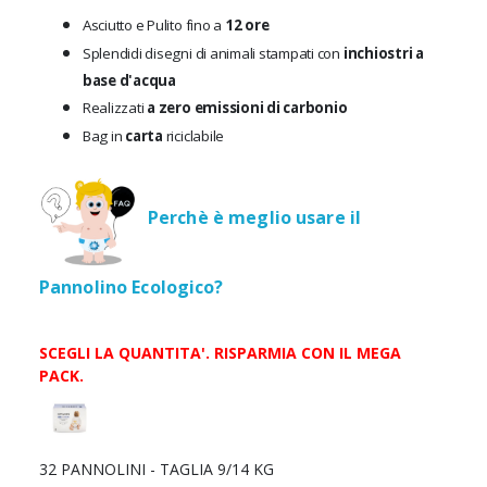
Asciutto e Pulito fino a
12 ore
Splendidi disegni di animali stampati con
inchiostri a
base d'acqua
Realizzati
a zero emissioni di carbonio
Bag in
carta
riciclabile
Perchè è meglio usare il
Pannolino Ecologico?
SCEGLI LA QUANTITA'. RISPARMIA CON IL MEGA
PACK.
Scegli
la
quantità
32 PANNOLINI - TAGLIA 9/14 KG