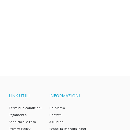
domande scottanti, tra cui per quanto tempo i
prestare attenzione a questi
5 principali segni
bambini restano nei pannolini di taglia 1.
LINK UTILI
INFORMAZIONI
Termini e condizioni
Chi Siamo
Pagamento
Contatti
Spedizioni e reso
Asili nido
Privacy Policy
Scopri la Raccolta Punti