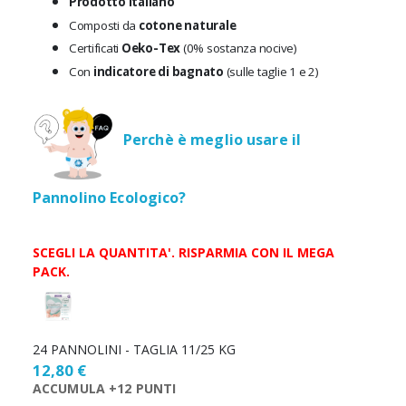
Prodotto Italiano
Composti da
cotone naturale
Certificati
Oeko-Tex
(0% sostanza nocive)
Con
indicatore di bagnato
(sulle taglie 1 e 2)
Perchè è meglio usare il
Pannolino Ecologico?
SCEGLI LA QUANTITA'. RISPARMIA CON IL MEGA
PACK.
Scegli
la
quantità
24 PANNOLINI - TAGLIA 11/25 KG
12,80 €
ACCUMULA +12 PUNTI