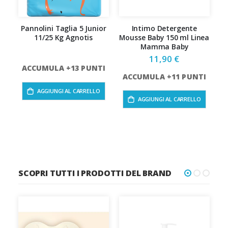
Pannolini Taglia 5 Junior
Intimo Detergente
P
11/25 Kg Agnotis
Mousse Baby 150 ml Linea
Mamma Baby
11,90 €
ACCUMULA +13 PUNTI
ACCUMULA +11 PUNTI
AGGIUNGI AL CARRELLO
A
AGGIUNGI AL CARRELLO
SCOPRI TUTTI I PRODOTTI DEL BRAND