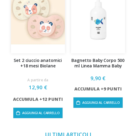
Set 2 ciuccio anatomici
Bagnetto Baby Corpo 500
Tr
+18 mesi Biolane
ml Linea Mamma Baby
9,90 €
A partire da
12,90 €
ACCUMULA +9 PUNTI
ACCUMULA +12 PUNTI
AGGIUNGI AL CARRELLO
AGGIUNGI AL CARRELLO
ULTIMI ARTICOLI