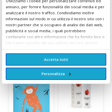
Utilizziamo i cookie per personalizzare contenuti ed
DOVE SI BUTTANO
annunci, per fornire funzionalità dei social media e per
analizzare il nostro traffico. Condividiamo inoltre
informazioni sul modo in cui utilizza il nostro sito con i
RECENSIONI
nostri partner che si occupano di analisi dei dati web,
pubblicità e social media, i quali potrebbero
POTREBBE PIACERTI ANCHE:
combinarle con altre informazioni che ha fornito loro o
che hanno raccolto dal suo utilizzo dei loro servizi.
Controlla gli articoli da aggiungere al carrello oppure
seleziona tutto
Accetta tutti
Personalizza