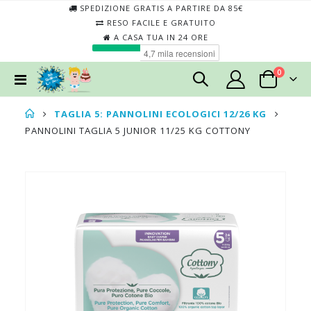
SPEDIZIONE GRATIS A PARTIRE DA 85€
RESO FACILE E GRATUITO
A CASA TUA IN 24 ORE
elementi
0
Toggle
Cart
Nav
TAGLIA 5: PANNOLINI ECOLOGICI 12/26 KG
PANNOLINI TAGLIA 5 JUNIOR 11/25 KG COTTONY
Skip
Skip
to
to
the
the
end
begin
of
of
the
the
images
imag
gallery
galler