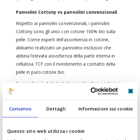
Pannolini Cottony vs pannolini convenzionali
Rispetto ai pannolini convenzionali, i pannolini
Cottony sono gli unici con cotone 100% bio sulla
pelle. Come esperti dell’assorbenza in cotone,
abbiamo realizzato un pannolino esclusivo che
abbina l’elevata assorbenza della parte interna in
cellulosa TCF con il rivestimento a contatto della
pelle in puro cotone bio.
Il pannolino è stato testato in particolare per le sue
caratteristiche traspiranti che lo rendono ideale per
le pelli più sensibili, riducendo il rischio di dermatiti da
contatto sulla pelle del bambino.
Consenso
Dettagli
Informazioni sui cookie
COMPOSIZIONE
Questo sito web utilizza i cookie