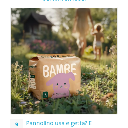
o
o
Pannolino usa e getta? E
9