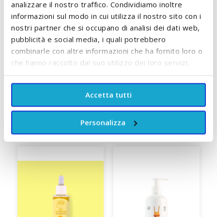
Happy
11/17 Kg
analizzare il nostro traffico. Condividiamo inoltre
informazioni sul modo in cui utilizza il nostro sito con i
A partire da
A partire da
nostri partner che si occupano di analisi dei dati web,
12,90 €
10,90 €
pubblicità e social media, i quali potrebbero
ACCUMULA +12 PUNTI
ACCUMULA +10 PUNTI
combinarle con altre informazioni che ha fornito loro o
che hanno raccolto dal suo utilizzo dei loro servizi.
AGGIUNGI AL CARRELLO
Accetta tutti
Personalizza
SCOPRI TUTTI I PRODOTTI DEL BRAND