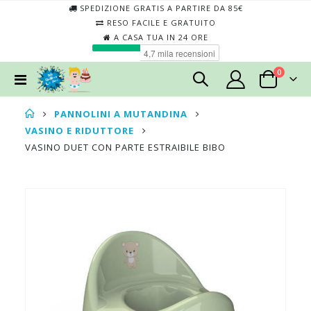
SPEDIZIONE GRATIS A PARTIRE DA 85€
RESO FACILE E GRATUITO
A CASA TUA IN 24 ORE
elementi
0
Toggle
Cart
Nav
PANNOLINI A MUTANDINA
VASINO E RIDUTTORE
VASINO DUET CON PARTE ESTRAIBILE BIBO
Skip
Skip
to
to
the
the
end
begin
of
of
the
the
images
imag
gallery
galler