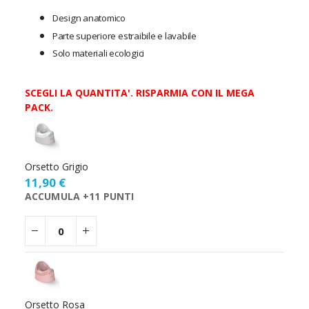
Design anatomico
Parte superiore estraibile e lavabile
Solo materiali ecologici
SCEGLI LA QUANTITA'. RISPARMIA CON IL MEGA
PACK.
Scegli
la
quantità
Orsetto Grigio
11,90 €
ACCUMULA +11 PUNTI
Orsetto Rosa