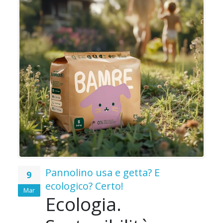
o
o
Pannolino usa e getta? E
9
ecologico? Certo!
Mar
Ecologia.
e