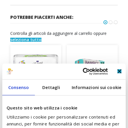
POTREBBE PIACERTI ANCHE:
Controlla gli articoli da aggiungere al carrello oppure
seleziona tutto
Consenso
Dettagli
Informazioni sui cookie
Questo sito web utilizza i cookie
Utilizziamo i cookie per personalizzare contenuti ed
Pannolini Mutandina
Pannolini Mutandina
annunci, per fornire funzionalità dei social media e per
Taglia 4 Maxi 8/14 Kg
Taglia 5 Bambo Nature
a