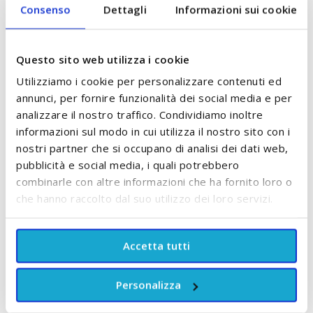
Consenso
Dettagli
Informazioni sui cookie
Questo sito web utilizza i cookie
Utilizziamo i cookie per personalizzare contenuti ed
annunci, per fornire funzionalità dei social media e per
analizzare il nostro traffico. Condividiamo inoltre
informazioni sul modo in cui utilizza il nostro sito con i
nostri partner che si occupano di analisi dei dati web,
pubblicità e social media, i quali potrebbero
Pasta Cambio Pannolino
Dolce Cambio Pannolino
P
combinarle con altre informazioni che ha fornito loro o
100 ml Biolane
ai Fiori di Riso 150 ml
Sapone di un Tempo
che hanno raccolto dal suo utilizzo dei loro servizi.
8,80 €
A partire da
8,50 €
ACCUMULA +8 PUNTI
Accetta tutti
ACCUMULA +8 PUNTI
AGGIUNGI AL CARRELLO
Personalizza
AGGIUNGI AL CARRELLO