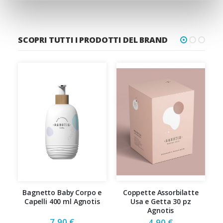
SCOPRI TUTTI I PRODOTTI DEL BRAND
Bagnetto Baby Corpo e
Coppette Assorbilatte
C
Capelli 400 ml Agnotis
Usa e Getta 30 pz
Agnotis
7,90 €
4,90 €