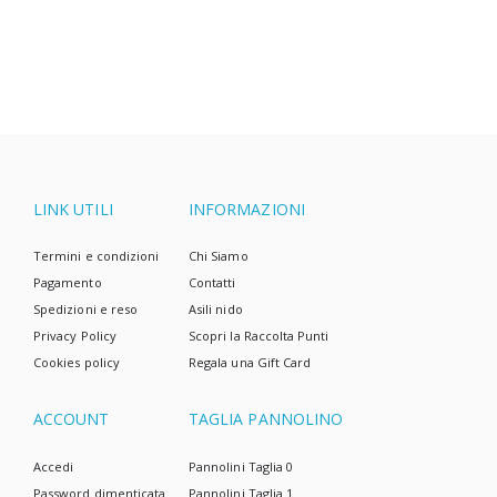
scelta più semplice.
LINK UTILI
INFORMAZIONI
Termini e condizioni
Chi Siamo
Pagamento
Contatti
Spedizioni e reso
Asili nido
Privacy Policy
Scopri la Raccolta Punti
Cookies policy
Regala una Gift Card
ACCOUNT
TAGLIA PANNOLINO
Accedi
Pannolini Taglia 0
Password dimenticata
Pannolini Taglia 1