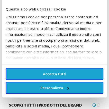
Questo sito web utilizza i cookie
Utilizziamo i cookie per personalizzare contenuti ed
annunci, per fornire funzionalità dei social media e per
analizzare il nostro traffico. Condividiamo inoltre
informazioni sul modo in cui utilizza il nostro sito con i
nostri partner che si occupano di analisi dei dati web,
Omogeneizzato di mela
Omogeneizzato di pera
pubblicità e social media, i quali potrebbero
biologico - 2 vasetti 160 g
biologico - 2 vasetti 160 g
combinarle con altre informazioni che ha fornito loro o
Alce Nero
Alce Nero
che hanno raccolto dal suo utilizzo dei loro servizi.
2,45 €
2,45 €
ACCUMULA +2 PUNTI
ACCUMULA +2 PUNTI
Accetta tutti
AGGIUNGI AL CARRELLO
AGGIUNGI AL CARRELLO
Personalizza
SCOPRI TUTTI I PRODOTTI DEL BRAND