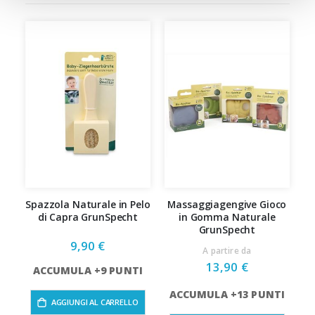
Spazzola Naturale in Pelo
Massaggiagengive Gioco
di Capra GrunSpecht
in Gomma Naturale
L
GrunSpecht
9,90 €
A partire da
13,90 €
ACCUMULA +9 PUNTI
ACCUMULA +13 PUNTI
A
AGGIUNGI AL CARRELLO