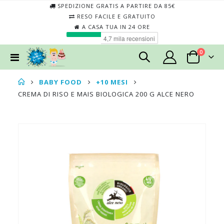
SPEDIZIONE GRATIS A PARTIRE DA 85€
RESO FACILE E GRATUITO
A CASA TUA IN 24 ORE
elementi
0
Toggle
Cart
Nav
BABY FOOD
+10 MESI
CREMA DI RISO E MAIS BIOLOGICA 200 G ALCE NERO
Skip
Skip
to
to
the
the
end
begin
of
of
the
the
images
imag
gallery
galler