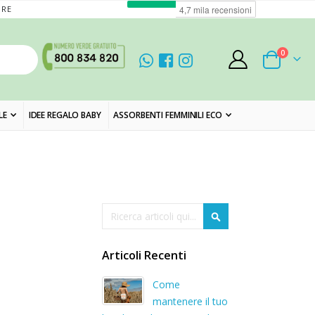
ORE
elementi
0
Cart
LE
IDEE REGALO BABY
ASSORBENTI FEMMINILI ECO
Cerca
Cerca
Articoli Recenti
Come
mantenere il tuo