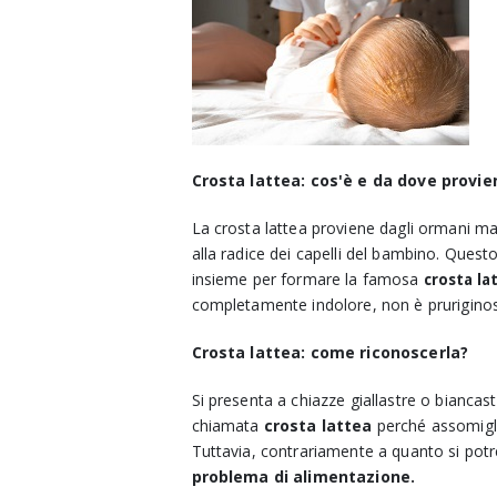
Crosta lattea: cos'è e da dove provie
La crosta lattea proviene dagli ormani mat
alla radice dei capelli del bambino. Quest
insieme per formare la famosa
crosta la
completamente indolore, n
on è prurigino
Crosta lattea: come riconoscerla?
Si presenta a chiazze giallastre o bianc
chiamata
crosta lattea
perché assomiglia
Tuttavia, contrariamente a quanto si pot
problema di alimentazione.