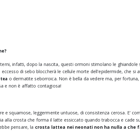
ne?
erni, infatti, dopo la nascita, questi ormoni stimolano le ghiandole
o eccesso di sebo bloccherà le cellule morte dell'epidermide, che si
o
dermatite seborroica. Non è bella da vedere ma, per fortuna,
ttea
sa e non è affatto contagiosa!
astre e squamose, leggermente untuose, di consistenza cerosa.
E' co
 alla crosta che forma il latte essiccato quando trabocca e cade sui 
rebbe pensare, la
crosta lattea nei neonati non ha nulla a che 