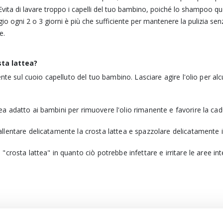
Evita di lavare troppo i capelli del tuo bambino, poiché lo shampoo q
ggio ogni 2 o 3 giorni è più che sufficiente per mantenere la pulizia sen
e.
sta lattea?
ente sul cuoio capelluto del tuo bambino. Lasciare agire l'olio per al
 adatto ai bambini per rimuovere l'olio rimanente e favorire la cadu
llentare delicatamente la crosta lattea e spazzolare delicatamente il
 "crosta lattea" in quanto ciò potrebbe infettare e irritare le aree in