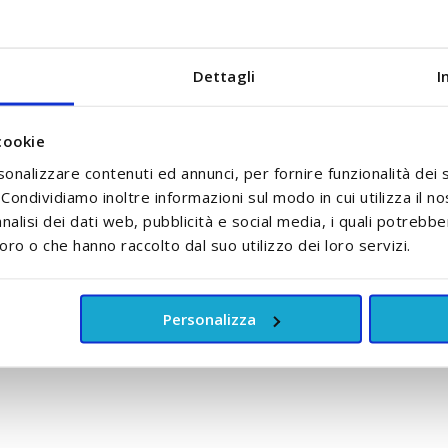
Dettagli
I
cookie
ie al flacone spray
ttea
sonalizzare contenuti ed annunci, per fornire funzionalità dei 
e e protegge la pelle
. Condividiamo inoltre informazioni sul modo in cui utilizza il no
nalisi dei dati web, pubblicità e social media, i quali potrebb
oro o che hanno raccolto dal suo utilizzo dei loro servizi.
Personalizza