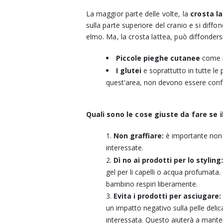
La maggior parte delle volte, la
crosta l
sulla parte superiore del cranio e si diff
elmo. Ma, l
a crosta lattea, può diffondersi
Piccole pieghe cutanee
come le
I glutei
e soprattutto in tutte le
quest'area, non devono essere confu
Quali sono le cose giuste da fare se 
Non graffiare:
è importante non g
interessate.
Dì no ai prodotti per lo styling
gel per li capelli o acqua profumata.
bambino respiri liberamente.
Evita i prodotti per asciugare:
un impatto negativo sulla pelle delic
interessata. Questo aiuterà a manten