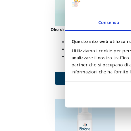
Consenso
Olio di mandorle dolci spray
Questo sito web utilizza i 
Applicazione facile e precisa graz
Aiuta ad ammorbidire la crosta la
Utilizziamo i cookie per per
Nutre in profondità, ammorbidisc
analizzare il nostro traffico
partner che si occupano di a
informazioni che ha fornito l