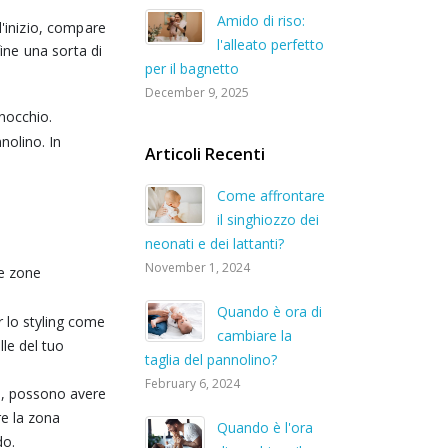
Amido di riso:
'inizio, compare
l'alleato perfetto
ine una sorta di
per il bagnetto
December 9, 2025
inocchio.
nolino. In
Articoli Recenti
Come affrontare
il singhiozzo dei
neonati e dei lattanti?
November 1, 2024
le zone
Quando è ora di
r lo styling come
cambiare la
lle del tuo
taglia del pannolino?
February 6, 2024
vi, possono avere
re la zona
Quando è l'ora
do.