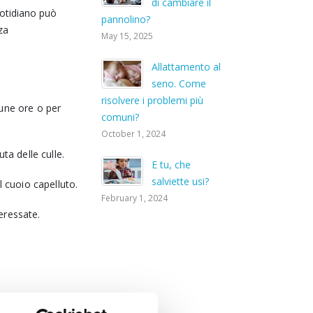
di cambiare il
uotidiano può
pannolino?
za
May 15, 2025
Allattamento al
seno. Come
risolvere i problemi più
cune ore o per
comuni?
October 1, 2024
ta delle culle.
E tu, che
salviette usi?
 cuoio capelluto.
February 1, 2024
teressate.