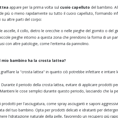
attea
appare per la prima volta sul
cuoio capelluto
del bambino. All
onde più o meno rapidamente su tutto il cuoio capelluto, formando inf
 su altre parti del corpo:
 ascelle, il collo, dietro le orecchie o nelle pieghe del gomito o del g
 piccole pieghe intorno a questa zona che prendono la forma di un pan
si con altre patologie, come l'eritema da pannolino.
il mio bambino ha la crosta lattea?
raffiare la "crosta lattea" in quanto ciò potrebbe infettare e irritare 
:
Durante il periodo della crosta lattea, evitare di applicare prodotti pe
 Mantieni le cose semplici durante questo periodo, lasciando che la pe
i prodotti per l'asciugatura, come spray asciuganti e saponi aggressi
ata del tuo bambino. Opta per prodotti delicati e idratanti per deterge
ere l'idratazione naturale della pelle, favorendo un recupero più rapi