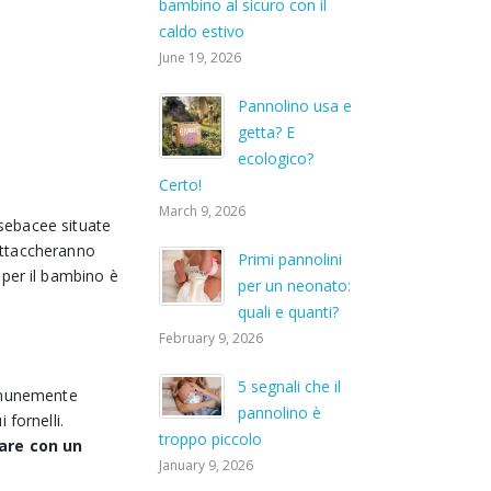
bambino al sicuro con il
caldo estivo
June 19, 2026
Pannolino usa e
getta? E
ecologico?
Certo!
March 9, 2026
 sebacee situate
 attaccheranno
Primi pannolini
 per il bambino
è
per un neonato:
quali e quanti?
February 9, 2026
5 segnali che il
munemente
pannolino è
fornelli.
troppo piccolo
fare con un
January 9, 2026