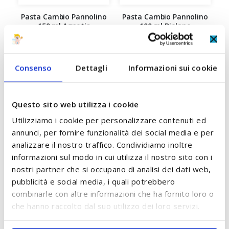
Pasta Cambio Pannolino
Pasta Cambio Pannolino
P
150 ml Agnotis
100 ml Biolane
9,90 €
A partire da
8,50 €
ACCUMULA +9 PUNTI
Consenso
Dettagli
Informazioni sui cookie
ACCUMULA +8 PUNTI
AGGIUNGI AL CARRELLO
Questo sito web utilizza i cookie
AGGIUNGI AL CARRELLO
Utilizziamo i cookie per personalizzare contenuti ed
annunci, per fornire funzionalità dei social media e per
analizzare il nostro traffico. Condividiamo inoltre
informazioni sul modo in cui utilizza il nostro sito con i
SCOPRI TUTTI I PRODOTTI DEL BRAND
nostri partner che si occupano di analisi dei dati web,
pubblicità e social media, i quali potrebbero
combinarle con altre informazioni che ha fornito loro o
che hanno raccolto dal suo utilizzo dei loro servizi.