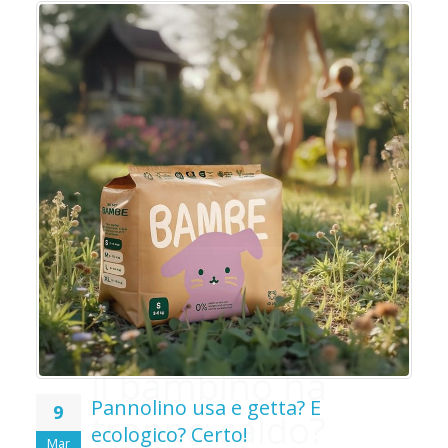
o
o
Pannolino usa e getta? E
9
ecologico? Certo!
Mar