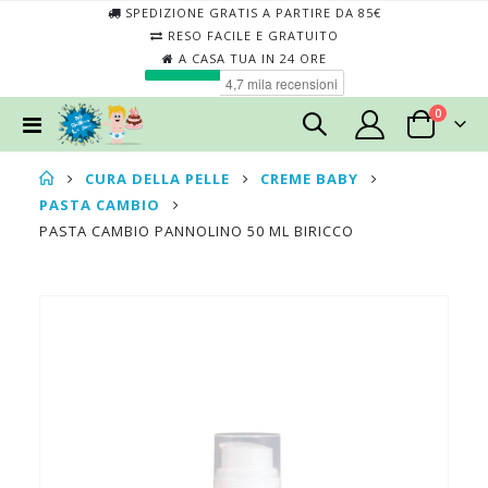
SPEDIZIONE GRATIS A PARTIRE DA 85€
RESO FACILE E GRATUITO
A CASA TUA IN 24 ORE
elementi
0
Toggle
Cart
Nav
CURA DELLA PELLE
CREME BABY
PASTA CAMBIO
PASTA CAMBIO PANNOLINO 50 ML BIRICCO
Skip
Skip
to
to
the
the
end
begin
of
of
the
the
images
imag
gallery
galler