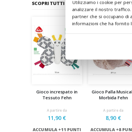
Utilizziamo i cookie per per
SCOPRI TUTTI I PRODOTTI DEL BRAND
analizzare il nostro traffico
partner che si occupano di a
informazioni che ha fornito l
Gioco increspato in
Gioco Palla Musica
Tessuto Fehn
Morbida Fehn
A partire da
A partire da
11,90 €
8,90 €
ACCUMULA +11 PUNTI
ACCUMULA +8 PUN