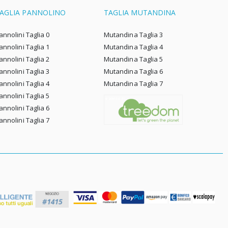
materiali artificiali. Non è raro che
AGLIA PANNOLINO
TAGLIA MUTANDINA
si verifichi irritazione su di esso,
che è il risultato della cura con
annolini Taglia 0
Mutandina Taglia 3
cosmetici impropri e dell'uso di
annolini Taglia 1
Mutandina Taglia 4
pannolini inappropriati per un
annolini Taglia 2
Mutandina Taglia 5
neonato.
annolini Taglia 3
Mutandina Taglia 6
annolini Taglia 4
Mutandina Taglia 7
Quando scegli i primi pannolini
annolini Taglia 5
per un neonato, controlla la loro
annolini Taglia 6
composizione. Devono essere a
annolini Taglia 7
base di materiali naturali, come il
cotone o le fibre di bambù e