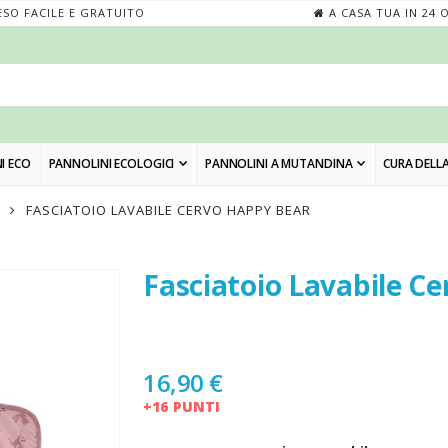
SO FACILE E GRATUITO
A CASA TUA IN 24 
I ECO
PANNOLINI ECOLOGICI
PANNOLINI A MUTANDINA
CURA DELLA
FASCIATOIO LAVABILE CERVO HAPPY BEAR
Fasciatoio Lavabile C
Skip
to
the
beginning
of
16,90 €
the
+16 PUNTI
images
gallery