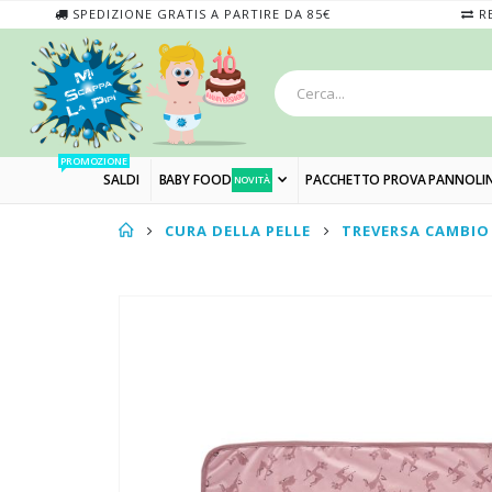
SPEDIZIONE GRATIS A PARTIRE DA 85€
RE
PROMOZIONE
SALDI
BABY FOOD
PACCHETTO PROVA PANNOLIN
NOVITÀ
CURA DELLA PELLE
TREVERSA CAMBIO
Skip
to
the
end
of
the
images
gallery