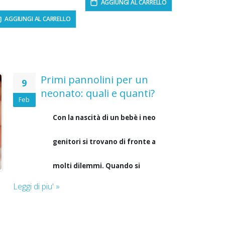
AGGIUNGI AL CARRELLO
AGGIUNGI AL CARRELLO
Primi pannolini per un
9
neonato: quali e quanti?
Feb
Con la nascità di un bebè i neo
genitori si trovano di fronte a
molti dilemmi. Quando si
Leggi di piu' »
tratta di acquistare i primi
pannolini per un neonato, la