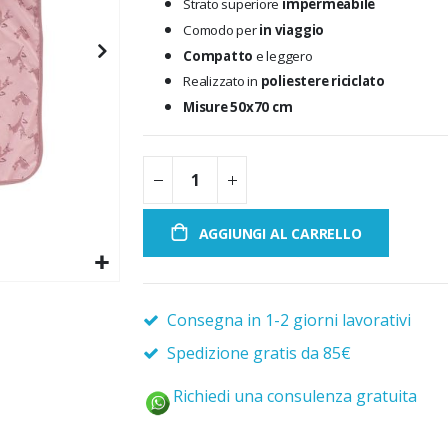
Strato superiore
impermeabile
Comodo per
in viaggio
Compatto
e leggero
Realizzato in
poliestere riciclato
Misure 50x70 cm
AGGIUNGI AL CARRELLO
Consegna in 1-2 giorni lavorativi
Spedizione gratis da 85€
Richiedi una consulenza gratuita