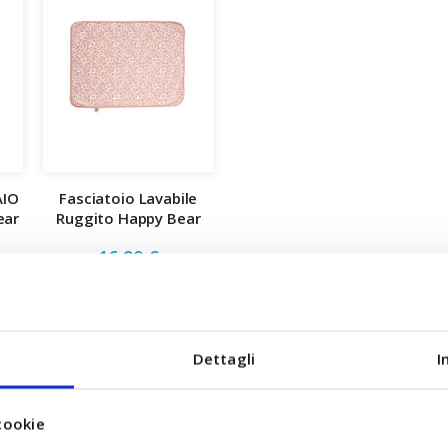
AIO
Fasciatoio Lavabile
ear
Ruggito Happy Bear
16,90 €
NTI
ACCUMULA +16 PUNTI
LLO
AGGIUNGI AL CARRELLO
Dettagli
I
cookie