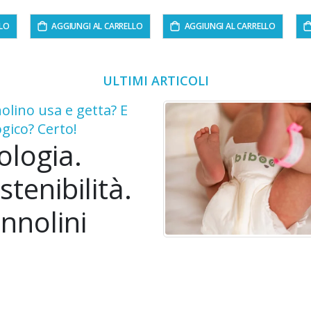
LLO
AGGIUNGI AL CARRELLO
AGGIUNGI AL CARRELLO
ULTIMI ARTICOLI
olino usa e getta? E
ogico? Certo!
ologia.
stenibilità.
nnolini
ologici per
mbini.