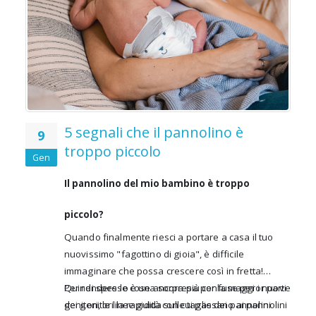
5 segnali che il pannolino è
9
troppo piccolo
Gen
Il pannolino del mio bambino è troppo
piccolo?
Quando finalmente riesci a portare a casa il tuo
nuovissimo "fagottino di gioia"
, è difficile
immaginare che possa crescere così in fretta!
Quindi spesso è una sorpresa per la maggior parte
Per rendere le cose ancora più confuse per i nuovi
dei genitori la rapidità con cui passano ai pannolini
genitori, le linee guida sulle taglie dei pannolini