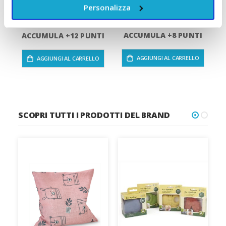
A partire da
A partire da
Personalizza
8,90 €
12,60 €
ACCUMULA +8 PUNTI
A
ACCUMULA +12 PUNTI
AGGIUNGI AL CARRELLO
AGGIUNGI AL CARRELLO
SCOPRI TUTTI I PRODOTTI DEL BRAND