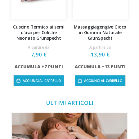
Cuscino Termico ai semi
Massaggiagengive Gioco
d'uva per Coliche
in Gomma Naturale
C
Neonato Grunspecht
GrunSpecht
A partire da
A partire da
7,90 €
13,90 €
ACCUMULA +7 PUNTI
ACCUMULA +13 PUNTI
A
AGGIUNGI AL CARRELLO
AGGIUNGI AL CARRELLO
ULTIMI ARTICOLI