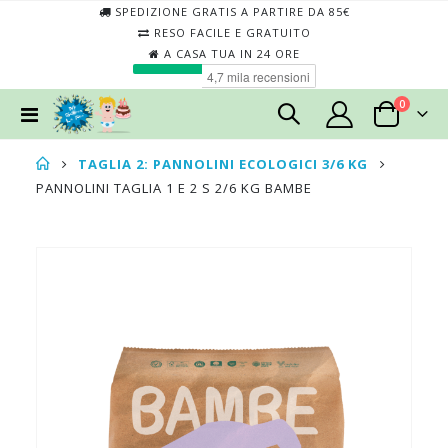
SPEDIZIONE GRATIS A PARTIRE DA 85€
RESO FACILE E GRATUITO
A CASA TUA IN 24 ORE
elementi
0
Toggle
Cart
Nav
TAGLIA 2: PANNOLINI ECOLOGICI 3/6 KG
PANNOLINI TAGLIA 1 E 2 S 2/6 KG BAMBE
Skip
Skip
to
to
the
the
end
begin
of
of
the
the
images
imag
gallery
galler