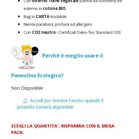
Con
interno 100% vegetale
(canna da zucchero) ed
esterno in
cotone BIO
Bag in
CARTA
riciclabile
Niente parabeni, profumi ed allergeni
Con
CO2 neutro
- Certificati Oeko-Tex Standard 100
Perchè è meglio usare il
Pannolino Ecologico?
Non Disponibile
Accedi per ricevere l'avviso quando il
prodotto tornerà disponibile
SCEGLI LA QUANTITA'. RISPARMIA CON IL MEGA
PACK.
Scegli