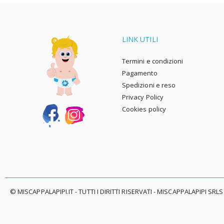
est
tol
mat
LINK UTILI
si 
che
Termini e condizioni
cos
Pagamento
pan
Spedizioni e reso
neo
Privacy Policy
Cookies policy
Qua
per
com
bas
cot
© MISCAPPALAPIPI.IT - TUTTI I DIRITTI RISERVATI - MISCAPPALAPIPI SRLS