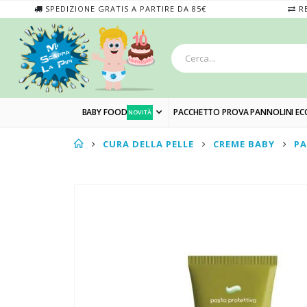
SPEDIZIONE GRATIS A PARTIRE DA 85€
RE
BABY FOOD
PACCHETTO PROVA PANNOLINI EC
NOVITÀ
CURA DELLA PELLE
CREME BABY
PA
Skip
to
the
end
of
the
images
gallery