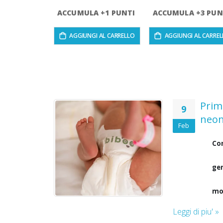
ACCUMULA +1 PUNTI
ACCUMULA +3 PUN
AGGIUNGI AL CARRELLO
AGGIUNGI AL CARRE
tta? E
Prim
9
neon
Feb
Con
ità.
gen
mol
 per
Leggi di piu' »
tra