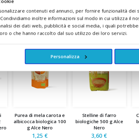
cookie
sonalizzare contenuti ed annunci, per fornire funzionalità dei 
. Condividiamo inoltre informazioni sul modo in cui utilizza il no
nalisi dei dati web, pubblicità e social media, i quali potrebb
oro o che hanno raccolto dal suo utilizzo dei loro servizi.
Personalizza
i
Purea di mela carota e
Stelline di farro
C
2
albicocca biologica 100
biologiche 500 g Alce
b
ero
g Alce Nero
Nero
1,25 €
3,60 €