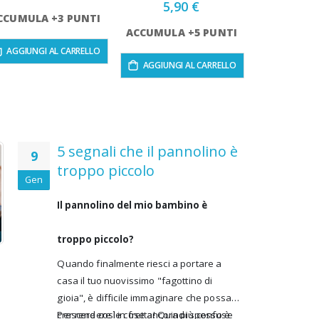
5,90 €
CCUMULA +3 PUNTI
ACCUMULA +5 PUNTI
AGGIUNGI AL CARRELLO
AGGIUNGI AL CARRELLO
5 segnali che il pannolino è
9
troppo piccolo
Gen
Il pannolino del mio bambino è
troppo piccolo?
Quando finalmente riesci a portare a
casa il tuo nuovissimo "fagottino di
gioia"
, è difficile immaginare che possa
crescere così in fretta! Quindi spesso è
Per rendere le cose ancora più confuse