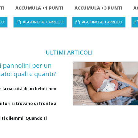
TI
ACCUMULA +1 PUNTI
ACCUMULA +3 PUNTI
A
LLO
AGGIUNGI AL CARRELLO
AGGIUNGI AL CARRELLO
ULTIMI ARTICOLI
i pannolini per un
ato: quali e quanti?
 la nascità di un bebè i neo
itori si trovano di fronte a
ti dilemmi. Quando si
tta di acquistare i primi