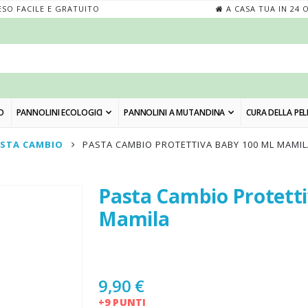
SO FACILE E GRATUITO
A CASA TUA IN 24 
O
PANNOLINI ECOLOGICI
PANNOLINI A MUTANDINA
CURA DELLA PEL
STA CAMBIO
PASTA CAMBIO PROTETTIVA BABY 100 ML MAMIL
Pasta Cambio Protetti
Skip
to
Mamila
the
beginning
of
the
9,90 €
images
+9 PUNTI
gallery