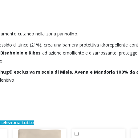
ossamento cutaneo nella zona pannolino.
sido di zinco (21%), crea una barriera protettiva idrorepellente contr
 Bisabololo e Ribes
ad azione emolliente e disarrossante, protegge 
o.
ug® esclusiva miscela di Miele, Avena e Mandorla 100% da ag
lenitivo.
e
seleziona tutto