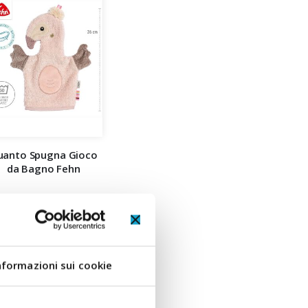
uanto Spugna Gioco
da Bagno Fehn
A partire da
11,90 €
CUMULA +11 PUNTI
nformazioni sui cookie
AGGIUNGI AL CARRELLO