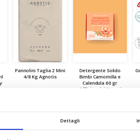
Pannolini Taglia 2 Mini
Detergente Solido
G
ml
4/8 Kg Agnotis
Bimbi Camomilla e
y
Calendula 60 gr
Officina dei Saponi
A partire da
8,90 €
13,90 €
TI
ACCUMULA +8 PUNTI
ACCUMULA +13 PUNTI
AC
LLO
Dettagli
I
AGGIUNGI AL CARRELLO
AGGIUNGI AL CARRELLO