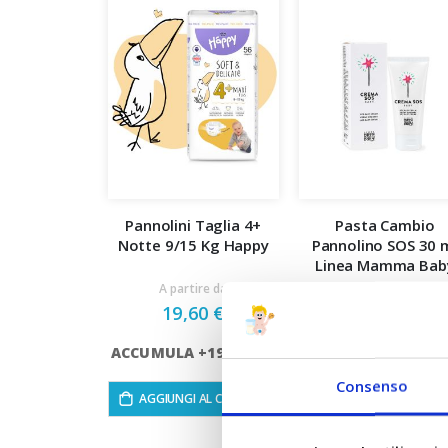
Pannolini Taglia 4+
Pasta Cambio
Notte 9/15 Kg Happy
Pannolino SOS 30 
Linea Mamma Bab
7,90 €
A partire da
19,60 €
ACCUMULA +7 PUN
ACCUMULA +19 PUNTI
AGGIUNGI AL CARRE
Consenso
AGGIUNGI AL CARRELLO