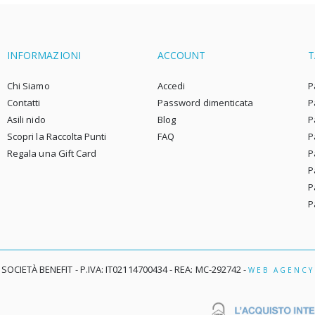
remamente sensibile. Non
lera bene il contatto con
eriali artificiali. Non è raro che
INFORMAZIONI
ACCOUNT
T
verifichi irritazione su di esso,
 è il risultato della cura con
Chi Siamo
Accedi
P
metici impropri e dell'uso di
Contatti
Password dimenticata
P
nolini inappropriati per un
Asili nido
Blog
P
nato.
Scopri la Raccolta Punti
FAQ
P
Regala una Gift Card
P
ndo scegli i primi pannolini
P
 un neonato, controlla la loro
P
posizione. Devono essere a
P
e di materiali naturali, come il
one o le fibre di bambù e
 SOCIETÀ BENEFIT - P.IVA: IT02114700434 - REA: MC-292742 -
WEB AGENCY